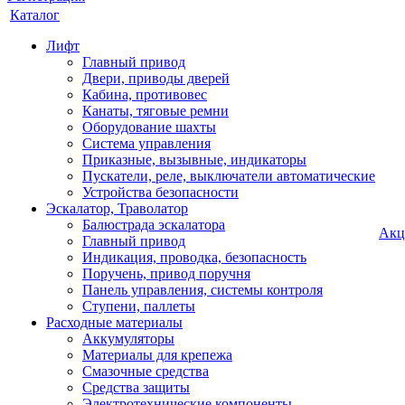
Каталог
Лифт
Главный привод
Двери, приводы дверей
Кабина, противовес
Канаты, тяговые ремни
Оборудование шахты
Система управления
Приказные, вызывные, индикаторы
Пускатели, реле, выключатели автоматические
Устройства безопасности
Эскалатор, Траволатор
Балюстрада эскалатора
Акц
Главный привод
Индикация, проводка, безопасность
Поручень, привод поручня
Панель управления, системы контроля
Ступени, паллеты
Расходные материалы
Аккумуляторы
Материалы для крепежа
Смазочные средства
Средства защиты
Электротехнические компоненты