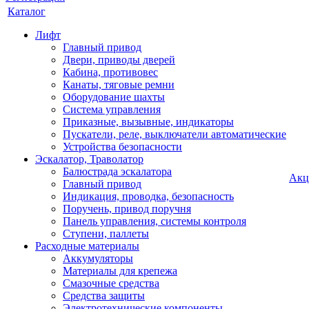
Каталог
Лифт
Главный привод
Двери, приводы дверей
Кабина, противовес
Канаты, тяговые ремни
Оборудование шахты
Система управления
Приказные, вызывные, индикаторы
Пускатели, реле, выключатели автоматические
Устройства безопасности
Эскалатор, Траволатор
Балюстрада эскалатора
Акц
Главный привод
Индикация, проводка, безопасность
Поручень, привод поручня
Панель управления, системы контроля
Ступени, паллеты
Расходные материалы
Аккумуляторы
Материалы для крепежа
Смазочные средства
Средства защиты
Электротехнические компоненты