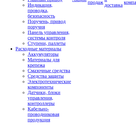
продаж
комп
Индикация,
доставка
проводка,
безопасность
Поручень, привод
поручня
Панель управления,
системы контроля
Ступени, паллеты
Расходные материалы
Аккумуляторы
Материалы для
крепежа
Смазочные средства
Средства защиты
Электротехнические
компоненты
Датчики, блоки
управления,
контроллеры
Кабельно-
проводниковая
продукция