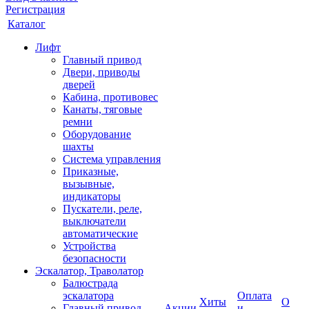
Регистрация
Каталог
Лифт
Главный привод
Двери, приводы
дверей
Кабина, противовес
Канаты, тяговые
ремни
Оборудование
шахты
Система управления
Приказные,
вызывные,
индикаторы
Пускатели, реле,
выключатели
автоматические
Устройства
безопасности
Эскалатор, Траволатор
Балюстрада
эскалатора
Оплата
Хиты
О
Главный привод
Акции
и