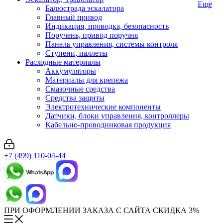
Ещё
Балюстрада эскалатора
Главный привод
Индикация, проводка, безопасность
Поручень, привод поручня
Панель управления, системы контроля
Ступени, паллеты
Расходные материалы
Аккумуляторы
Материалы для крепежа
Смазочные средства
Средства защиты
Электротехнические компоненты
Датчики, блоки управления, контроллеры
Кабельно-проводниковая продукция
+7 (499) 110-04-44
ПРИ ОФОРМЛЕНИИ ЗАКАЗА С САЙТА СКИДКА 3%