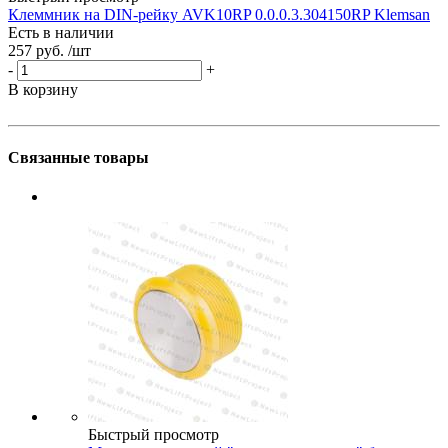
Клеммник на DIN-рейку AVK10RP 0.0.0.3.304150RP Klemsan
Н
Есть в наличии
257 руб.
/шт
Е
1
-
+
-
В корзину
В
Связанные товары
Быстрый просмотр