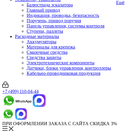
Ещё
Балюстрада эскалатора
Главный привод
Индикация, проводка, безопасность
Поручень, привод поручня
Панель управления, системы контроля
Ступени, паллеты
Расходные материалы
Аккумуляторы
Материалы для крепежа
Смазочные средства
Средства защиты
Электротехнические компоненты
Датчики, блоки управления, контроллеры
Кабельно-проводниковая продукция
+7 (499) 110-04-44
ПРИ ОФОРМЛЕНИИ ЗАКАЗА С САЙТА СКИДКА 3%