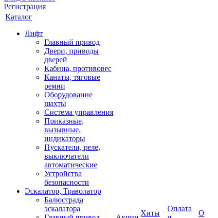
Регистрация
Каталог
Лифт
Главный привод
Двери, приводы
дверей
Кабина, противовес
Канаты, тяговые
ремни
Оборудование
шахты
Система управления
Приказные,
вызывные,
индикаторы
Пускатели, реле,
выключатели
автоматические
Устройства
безопасности
Эскалатор, Траволатор
Балюстрада
эскалатора
Оплата
Хиты
О
Главный привод
Акции
и