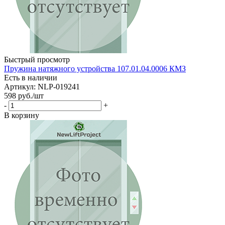
Быстрый просмотр
Пружина натяжного устройства 107.01.04.0006 КМЗ
Есть в наличии
Артикул: NLP-019241
598
руб.
/шт
-
+
В корзину