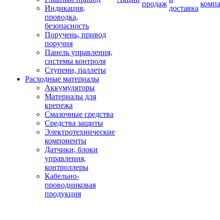
продаж
комп
Индикация,
доставка
проводка,
безопасность
Поручень, привод
поручня
Панель управления,
системы контроля
Ступени, паллеты
Расходные материалы
Аккумуляторы
Материалы для
крепежа
Смазочные средства
Средства защиты
Электротехнические
компоненты
Датчики, блоки
управления,
контроллеры
Кабельно-
проводниковая
продукция