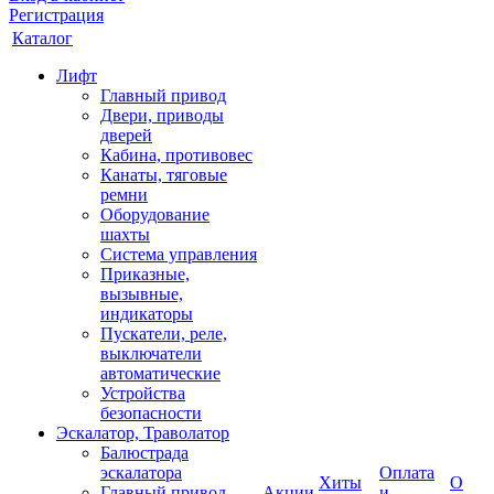
Регистрация
Каталог
Лифт
Главный привод
Двери, приводы
дверей
Кабина, противовес
Канаты, тяговые
ремни
Оборудование
шахты
Система управления
Приказные,
вызывные,
индикаторы
Пускатели, реле,
выключатели
автоматические
Устройства
безопасности
Эскалатор, Траволатор
Балюстрада
эскалатора
Оплата
Хиты
О
Главный привод
Акции
и