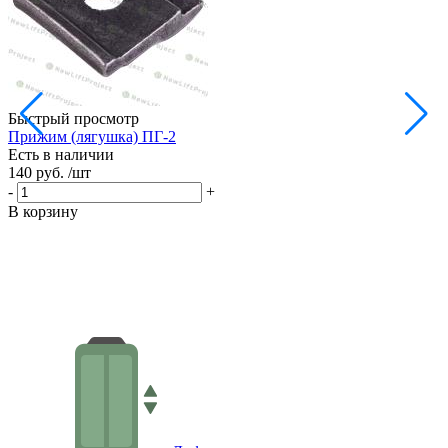
Быстрый просмотр
Прижим (лягушка) ПГ-2
Есть в наличии
140 руб.
/шт
-
+
В корзину
Н
Е
9
-
В