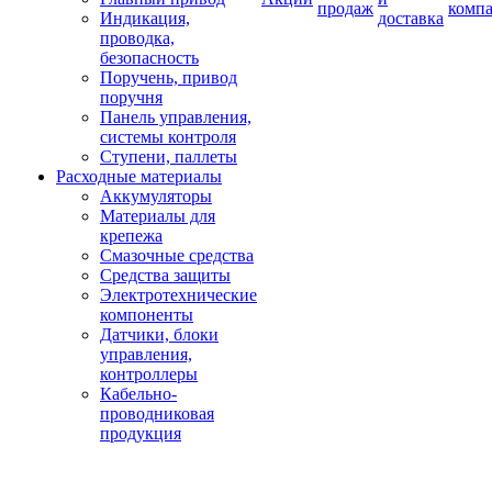
продаж
комп
Индикация,
доставка
проводка,
безопасность
Поручень, привод
поручня
Панель управления,
системы контроля
Ступени, паллеты
Расходные материалы
Аккумуляторы
Материалы для
крепежа
Смазочные средства
Средства защиты
Электротехнические
компоненты
Датчики, блоки
управления,
контроллеры
Кабельно-
проводниковая
продукция