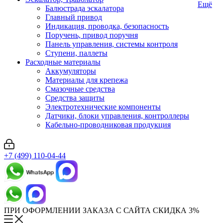
Ещё
Балюстрада эскалатора
Главный привод
Индикация, проводка, безопасность
Поручень, привод поручня
Панель управления, системы контроля
Ступени, паллеты
Расходные материалы
Аккумуляторы
Материалы для крепежа
Смазочные средства
Средства защиты
Электротехнические компоненты
Датчики, блоки управления, контроллеры
Кабельно-проводниковая продукция
+7 (499) 110-04-44
ПРИ ОФОРМЛЕНИИ ЗАКАЗА С САЙТА СКИДКА 3%