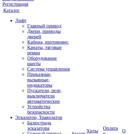
Регистрация
Каталог
Лифт
Главный привод
Двери, приводы
дверей
Кабина, противовес
Канаты, тяговые
ремни
Оборудование
шахты
Система управления
Приказные,
вызывные,
индикаторы
Пускатели, реле,
выключатели
автоматические
Устройства
безопасности
Эскалатор, Траволатор
Балюстрада
эскалатора
Оплата
Хиты
О
Главный привод
Акции
и