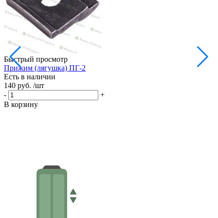
Быстрый просмотр
Прижим (лягушка) ПГ-2
Есть в наличии
140 руб.
/шт
-
+
В корзину
Н
Е
9
-
В