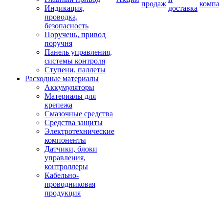
продаж
комп
Индикация,
доставка
проводка,
безопасность
Поручень, привод
поручня
Панель управления,
системы контроля
Ступени, паллеты
Расходные материалы
Аккумуляторы
Материалы для
крепежа
Смазочные средства
Средства защиты
Электротехнические
компоненты
Датчики, блоки
управления,
контроллеры
Кабельно-
проводниковая
продукция