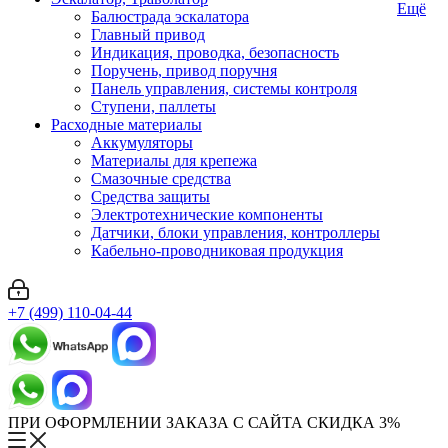
Ещё
Балюстрада эскалатора
Главный привод
Индикация, проводка, безопасность
Поручень, привод поручня
Панель управления, системы контроля
Ступени, паллеты
Расходные материалы
Аккумуляторы
Материалы для крепежа
Смазочные средства
Средства защиты
Электротехнические компоненты
Датчики, блоки управления, контроллеры
Кабельно-проводниковая продукция
+7 (499) 110-04-44
ПРИ ОФОРМЛЕНИИ ЗАКАЗА С САЙТА СКИДКА 3%