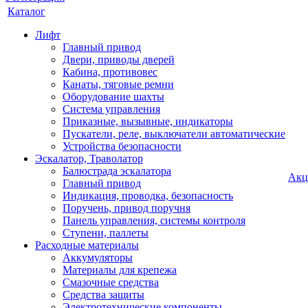
Каталог
Лифт
Главный привод
Двери, приводы дверей
Кабина, противовес
Канаты, тяговые ремни
Оборудование шахты
Система управления
Приказные, вызывные, индикаторы
Пускатели, реле, выключатели автоматические
Устройства безопасности
Эскалатор, Траволатор
Балюстрада эскалатора
Акц
Главный привод
Индикация, проводка, безопасность
Поручень, привод поручня
Панель управления, системы контроля
Ступени, паллеты
Расходные материалы
Аккумуляторы
Материалы для крепежа
Смазочные средства
Средства защиты
Электротехнические компоненты