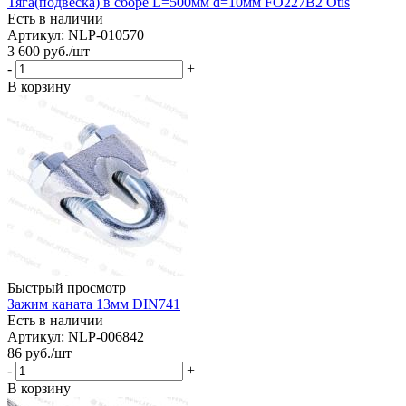
Тяга(подвеска) в сборе L=500мм d=10мм FO227B2 Otis
Есть в наличии
Артикул: NLP-010570
3 600
руб.
/шт
-
+
В корзину
Быстрый просмотр
Зажим каната 13мм DIN741
Есть в наличии
Артикул: NLP-006842
86
руб.
/шт
-
+
В корзину