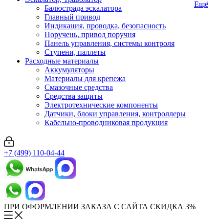
Ещё
Балюстрада эскалатора
Главный привод
Индикация, проводка, безопасность
Поручень, привод поручня
Панель управления, системы контроля
Ступени, паллеты
Расходные материалы
Аккумуляторы
Материалы для крепежа
Смазочные средства
Средства защиты
Электротехнические компоненты
Датчики, блоки управления, контроллеры
Кабельно-проводниковая продукция
+7 (499) 110-04-44
ПРИ ОФОРМЛЕНИИ ЗАКАЗА С САЙТА СКИДКА 3%