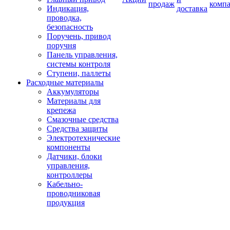
продаж
комп
Индикация,
доставка
проводка,
безопасность
Поручень, привод
поручня
Панель управления,
системы контроля
Ступени, паллеты
Расходные материалы
Аккумуляторы
Материалы для
крепежа
Смазочные средства
Средства защиты
Электротехнические
компоненты
Датчики, блоки
управления,
контроллеры
Кабельно-
проводниковая
продукция