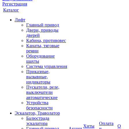
Регистрация
Каталог
Лифт
Главный привод
Двери, приводы
дверей
Кабина, противовес
Канаты, тяговые
ремни
Оборудование
шахты
Система управления
Приказные,
вызывные,
индикаторы
Пускатели, реле,
выключатели
автоматические
Устройства
безопасности
Эскалатор, Траволатор
Балюстрада
эскалатора
Оплата
Хиты
О
Главный привод
Акции
и