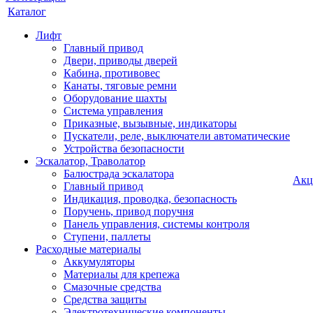
Каталог
Лифт
Главный привод
Двери, приводы дверей
Кабина, противовес
Канаты, тяговые ремни
Оборудование шахты
Система управления
Приказные, вызывные, индикаторы
Пускатели, реле, выключатели автоматические
Устройства безопасности
Эскалатор, Траволатор
Балюстрада эскалатора
Акц
Главный привод
Индикация, проводка, безопасность
Поручень, привод поручня
Панель управления, системы контроля
Ступени, паллеты
Расходные материалы
Аккумуляторы
Материалы для крепежа
Смазочные средства
Средства защиты
Электротехнические компоненты