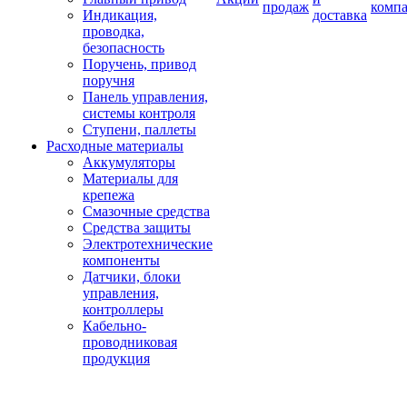
продаж
комп
Индикация,
доставка
проводка,
безопасность
Поручень, привод
поручня
Панель управления,
системы контроля
Ступени, паллеты
Расходные материалы
Аккумуляторы
Материалы для
крепежа
Смазочные средства
Средства защиты
Электротехнические
компоненты
Датчики, блоки
управления,
контроллеры
Кабельно-
проводниковая
продукция