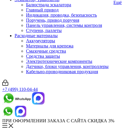
Ещё
Балюстрада эскалатора
Главный привод
Индикация, проводка, безопасность
Поручень, привод поручня
Панель управления, системы контроля
Ступени, паллеты
Расходные материалы
Аккумуляторы
Материалы для крепежа
Смазочные средства
Средства защиты
Электротехнические компоненты
Датчики, блоки управления, контроллеры
Кабельно-проводниковая продукция
+7 (499) 110-04-44
ПРИ ОФОРМЛЕНИИ ЗАКАЗА С САЙТА СКИДКА 3%