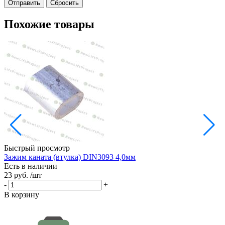
Сбросить
Похожие товары
Быстрый просмотр
Зажим каната (втулка) DIN3093 4,0мм
С
Есть в наличии
Е
23 руб.
/шт
2
-
+
-
В корзину
В