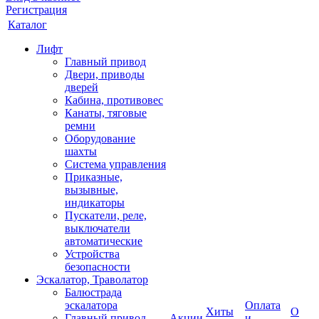
Регистрация
Каталог
Лифт
Главный привод
Двери, приводы
дверей
Кабина, противовес
Канаты, тяговые
ремни
Оборудование
шахты
Система управления
Приказные,
вызывные,
индикаторы
Пускатели, реле,
выключатели
автоматические
Устройства
безопасности
Эскалатор, Траволатор
Балюстрада
эскалатора
Оплата
Хиты
О
Главный привод
Акции
и