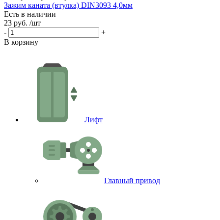
Зажим каната (втулка) DIN3093 4,0мм
С
Есть в наличии
Е
23 руб.
/шт
2
-
+
-
В корзину
В
Лифт
Главный привод