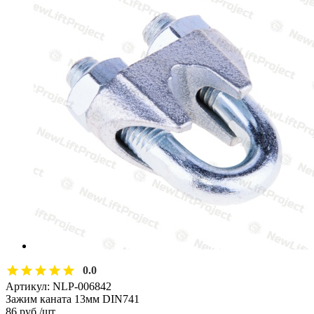
0.0
Артикул:
NLP-006842
Зажим каната 13мм DIN741
86
руб.
/шт