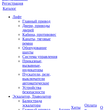
Регистрация
Каталог
Лифт
Главный привод
Двери, приводы
дверей
Кабина, противовес
Канаты, тяговые
ремни
Оборудование
шахты
Система управления
Приказные,
вызывные,
индикаторы
Пускатели, реле,
выключатели
автоматические
Устройства
безопасности
Эскалатор, Траволатор
Балюстрада
эскалатора
Оплата
Хиты
О
Главный привод
Акции
и