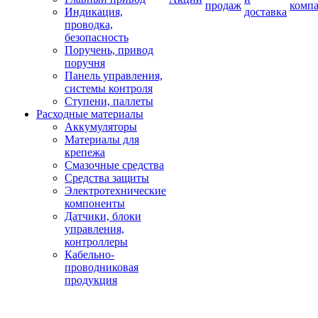
продаж
комп
Индикация,
доставка
проводка,
безопасность
Поручень, привод
поручня
Панель управления,
системы контроля
Ступени, паллеты
Расходные материалы
Аккумуляторы
Материалы для
крепежа
Смазочные средства
Средства защиты
Электротехнические
компоненты
Датчики, блоки
управления,
контроллеры
Кабельно-
проводниковая
продукция