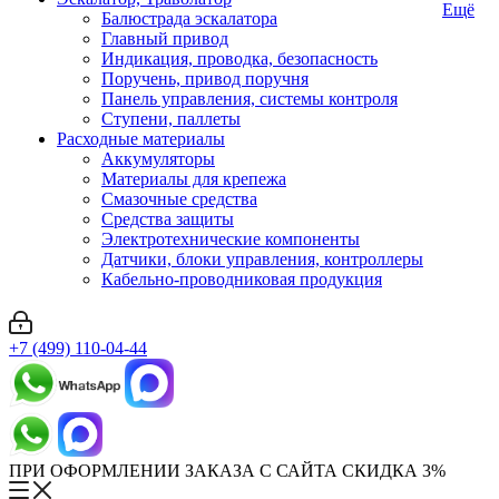
Ещё
Балюстрада эскалатора
Главный привод
Индикация, проводка, безопасность
Поручень, привод поручня
Панель управления, системы контроля
Ступени, паллеты
Расходные материалы
Аккумуляторы
Материалы для крепежа
Смазочные средства
Средства защиты
Электротехнические компоненты
Датчики, блоки управления, контроллеры
Кабельно-проводниковая продукция
+7 (499) 110-04-44
ПРИ ОФОРМЛЕНИИ ЗАКАЗА С САЙТА СКИДКА 3%