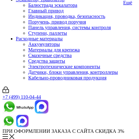
Ещё
Балюстрада эскалатора
Главный привод
Индикация, проводка, безопасность
Поручень, привод поручня
Панель управления, системы контроля
Ступени, паллеты
Расходные материалы
Аккумуляторы
Материалы для крепежа
Смазочные средства
Средства защиты
Электротехнические компоненты
Датчики, блоки управления, контроллеры
Кабельно-проводниковая продукция
+7 (499) 110-04-44
ПРИ ОФОРМЛЕНИИ ЗАКАЗА С САЙТА СКИДКА 3%