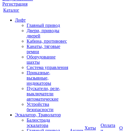
Регистрация
Каталог
Лифт
Главный привод
Двери, приводы
дверей
Кабина, противовес
Канаты, тяговые
ремни
Оборудование
шахты
Система управления
Приказные,
вызывные,
индикаторы
Пускатели, реле,
выключатели
автоматические
Устройства
безопасности
Эскалатор, Траволатор
Балюстрада
эскалатора
Оплата
Хиты
О
Главный привод
Акции
и