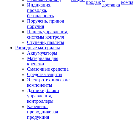
продаж
комп
Индикация,
доставка
проводка,
безопасность
Поручень, привод
поручня
Панель управления,
системы контроля
Ступени, паллеты
Расходные материалы
Аккумуляторы
Материалы для
крепежа
Смазочные средства
Средства защиты
Электротехнические
компоненты
Датчики, блоки
управления,
контроллеры
Кабельно-
проводниковая
продукция