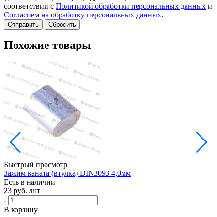
соответствии с
Политикой обработки персональных данных
и
Согласием на обработку персональных данных
.
Сбросить
Похожие товары
Быстрый просмотр
Зажим каната (втулка) DIN3093 4,0мм
С
Есть в наличии
Е
23 руб.
/шт
2
-
+
-
В корзину
В