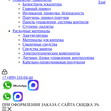
Ещё
Балюстрада эскалатора
Главный привод
Индикация, проводка, безопасность
Поручень, привод поручня
Панель управления, системы контроля
Ступени, паллеты
Расходные материалы
Аккумуляторы
Материалы для крепежа
Смазочные средства
Средства защиты
Электротехнические компоненты
Датчики, блоки управления, контроллеры
Кабельно-проводниковая продукция
+7 (499) 110-04-44
ПРИ ОФОРМЛЕНИИ ЗАКАЗА С САЙТА СКИДКА 3%