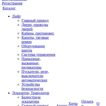
Регистрация
Каталог
Лифт
Главный привод
Двери, приводы
дверей
Кабина, противовес
Канаты, тяговые
ремни
Оборудование
шахты
Система управления
Приказные,
вызывные,
индикаторы
Пускатели, реле,
выключатели
автоматические
Устройства
безопасности
Эскалатор, Траволатор
Балюстрада
эскалатора
Оплата
Хиты
О
Главный привод
Акции
и