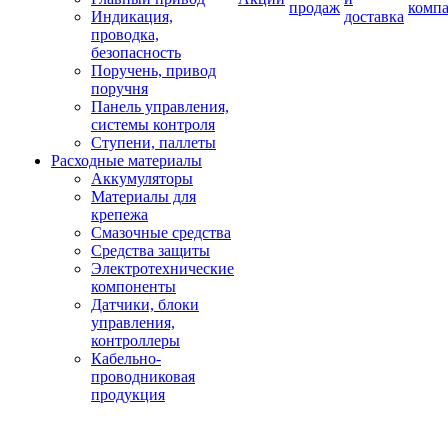
продаж
комп
Индикация,
доставка
проводка,
безопасность
Поручень, привод
поручня
Панель управления,
системы контроля
Ступени, паллеты
Расходные материалы
Аккумуляторы
Материалы для
крепежа
Смазочные средства
Средства защиты
Электротехнические
компоненты
Датчики, блоки
управления,
контроллеры
Кабельно-
проводниковая
продукция