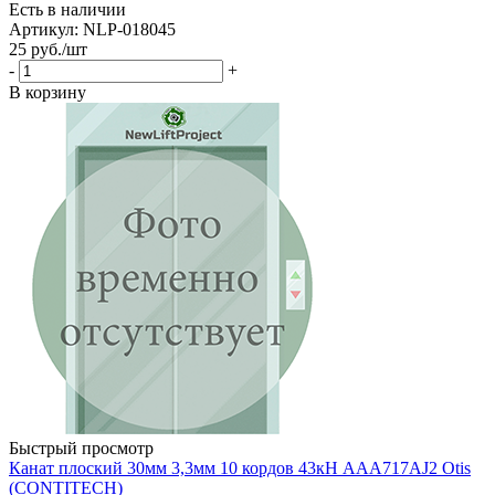
Есть в наличии
Артикул: NLP-018045
25
руб.
/шт
-
+
В корзину
Быстрый просмотр
Канат плоский 30мм 3,3мм 10 кордов 43кН AAA717AJ2 Otis
(CONTITECH)