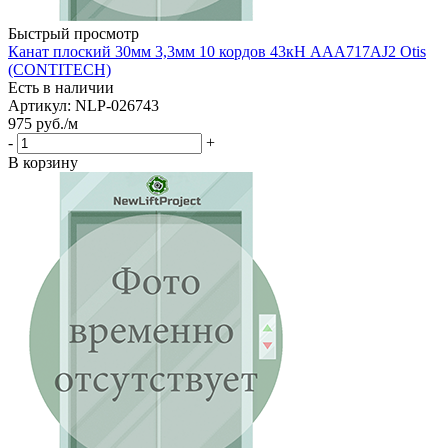
Быстрый просмотр
Канат плоский 30мм 3,3мм 10 кордов 43кН AAA717AJ2 Otis
(CONTITECH)
Есть в наличии
Артикул: NLP-026743
975
руб.
/м
-
+
В корзину