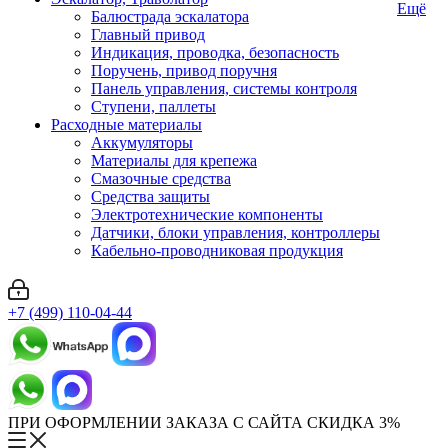
Ещё
Балюстрада эскалатора
Главный привод
Индикация, проводка, безопасность
Поручень, привод поручня
Панель управления, системы контроля
Ступени, паллеты
Расходные материалы
Аккумуляторы
Материалы для крепежа
Смазочные средства
Средства защиты
Электротехнические компоненты
Датчики, блоки управления, контроллеры
Кабельно-проводниковая продукция
+7 (499) 110-04-44
ПРИ ОФОРМЛЕНИИ ЗАКАЗА С САЙТА СКИДКА 3%