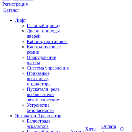
Регистрация
Каталог
Лифт
Главный привод
Двери, приводы
дверей
Кабина, противовес
Канаты, тяговые
ремни
Оборудование
шахты
Система управления
Приказные,
вызывные,
индикаторы
Пускатели, реле,
выключатели
автоматические
Устройства
безопасности
Эскалатор, Траволатор
Балюстрада
эскалатора
Оплата
Хиты
О
Главный привод
Акции
и