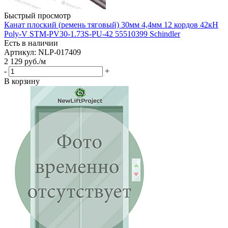
Быстрый просмотр
Канат плоский (ремень тяговый) 30мм 4,4мм 12 кордов 42кН
Poly-V STM-PV30-1.73S-PU-42 55510399 Schindler
Есть в наличии
Артикул: NLP-017409
2 129
руб.
/м
-
+
В корзину