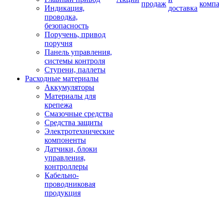
продаж
комп
Индикация,
доставка
проводка,
безопасность
Поручень, привод
поручня
Панель управления,
системы контроля
Ступени, паллеты
Расходные материалы
Аккумуляторы
Материалы для
крепежа
Смазочные средства
Средства защиты
Электротехнические
компоненты
Датчики, блоки
управления,
контроллеры
Кабельно-
проводниковая
продукция