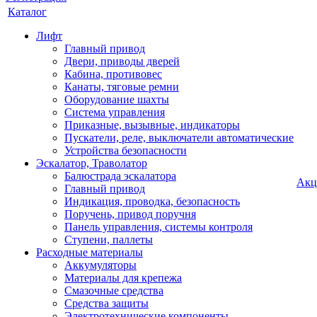
Каталог
Лифт
Главный привод
Двери, приводы дверей
Кабина, противовес
Канаты, тяговые ремни
Оборудование шахты
Система управления
Приказные, вызывные, индикаторы
Пускатели, реле, выключатели автоматические
Устройства безопасности
Эскалатор, Траволатор
Балюстрада эскалатора
Акц
Главный привод
Индикация, проводка, безопасность
Поручень, привод поручня
Панель управления, системы контроля
Ступени, паллеты
Расходные материалы
Аккумуляторы
Материалы для крепежа
Смазочные средства
Средства защиты
Электротехнические компоненты