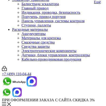
Ещё
Балюстрада эскалатора
Главный привод
Индикация, проводка, безопасность
Поручень, привод поручня
Панель управления, системы контроля
Ступени, паллеты
Расходные материалы
Аккумуляторы
Материалы для крепежа
Смазочные средства
Средства защиты
Электротехнические компоненты
Датчики, блоки управления, контроллеры
Кабельно-проводниковая продукция
+7 (499) 110-04-44
ПРИ ОФОРМЛЕНИИ ЗАКАЗА С САЙТА СКИДКА 3%