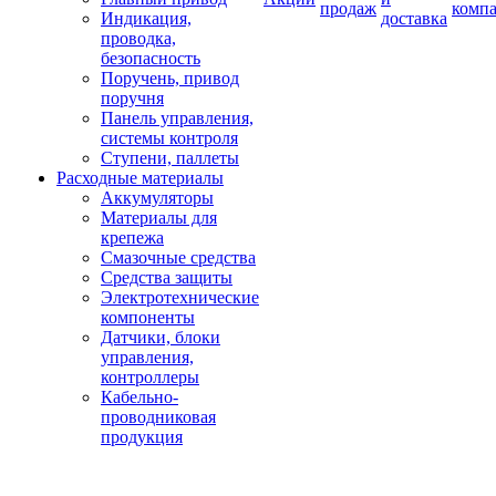
продаж
комп
Индикация,
доставка
проводка,
безопасность
Поручень, привод
поручня
Панель управления,
системы контроля
Ступени, паллеты
Расходные материалы
Аккумуляторы
Материалы для
крепежа
Смазочные средства
Средства защиты
Электротехнические
компоненты
Датчики, блоки
управления,
контроллеры
Кабельно-
проводниковая
продукция