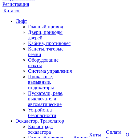
Регистрация
Каталог
Лифт
Главный привод
Двери, приводы
дверей
Кабина, противовес
Канаты, тяговые
ремни
Оборудование
шахты
Система управления
Приказные,
вызывные,
индикаторы
Пускатели, реле,
выключатели
автоматические
Устройства
безопасности
Эскалатор, Траволатор
Балюстрада
эскалатора
Оплата
Хиты
О
Главный привод
Акции
и