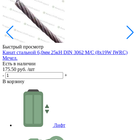
Быстрый просмотр
Канат стальной 6,0мм 25кН DIN 3062 М/С (8х19W IWRC)
К
Мечел.
Есть в наличии
Е
175.50 руб.
/шт
1
-
+
-
В корзину
В
Лифт