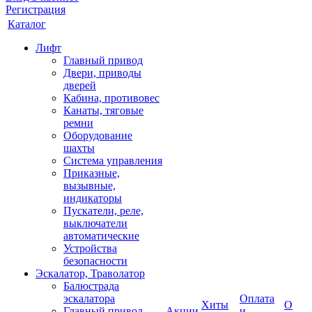
Регистрация
Каталог
Лифт
Главный привод
Двери, приводы
дверей
Кабина, противовес
Канаты, тяговые
ремни
Оборудование
шахты
Система управления
Приказные,
вызывные,
индикаторы
Пускатели, реле,
выключатели
автоматические
Устройства
безопасности
Эскалатор, Траволатор
Балюстрада
эскалатора
Оплата
Хиты
О
Главный привод
Акции
и