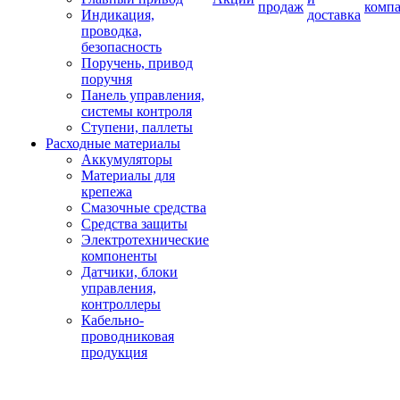
продаж
комп
Индикация,
доставка
проводка,
безопасность
Поручень, привод
поручня
Панель управления,
системы контроля
Ступени, паллеты
Расходные материалы
Аккумуляторы
Материалы для
крепежа
Смазочные средства
Средства защиты
Электротехнические
компоненты
Датчики, блоки
управления,
контроллеры
Кабельно-
проводниковая
продукция