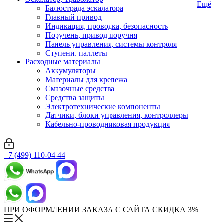
Ещё
Балюстрада эскалатора
Главный привод
Индикация, проводка, безопасность
Поручень, привод поручня
Панель управления, системы контроля
Ступени, паллеты
Расходные материалы
Аккумуляторы
Материалы для крепежа
Смазочные средства
Средства защиты
Электротехнические компоненты
Датчики, блоки управления, контроллеры
Кабельно-проводниковая продукция
+7 (499) 110-04-44
ПРИ ОФОРМЛЕНИИ ЗАКАЗА С САЙТА СКИДКА 3%