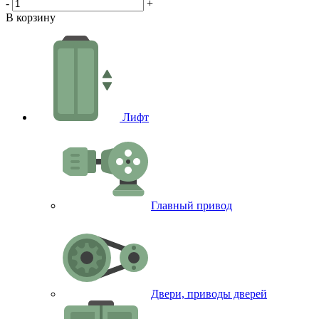
-
+
В
В корзину
Лифт
Главный привод
Двери, приводы дверей