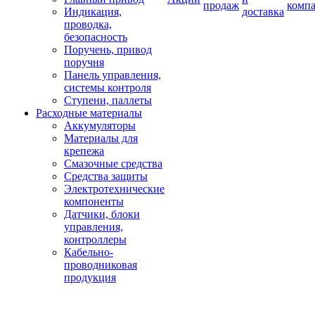
продаж
комп
Индикация,
доставка
проводка,
безопасность
Поручень, привод
поручня
Панель управления,
системы контроля
Ступени, паллеты
Расходные материалы
Аккумуляторы
Материалы для
крепежа
Смазочные средства
Средства защиты
Электротехнические
компоненты
Датчики, блоки
управления,
контроллеры
Кабельно-
проводниковая
продукция