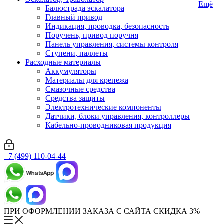
Ещё
Балюстрада эскалатора
Главный привод
Индикация, проводка, безопасность
Поручень, привод поручня
Панель управления, системы контроля
Ступени, паллеты
Расходные материалы
Аккумуляторы
Материалы для крепежа
Смазочные средства
Средства защиты
Электротехнические компоненты
Датчики, блоки управления, контроллеры
Кабельно-проводниковая продукция
+7 (499) 110-04-44
ПРИ ОФОРМЛЕНИИ ЗАКАЗА С САЙТА СКИДКА 3%