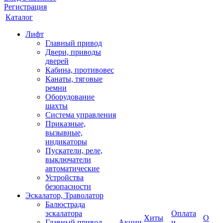
Регистрация
Каталог
Лифт
Главный привод
Двери, приводы
дверей
Кабина, противовес
Канаты, тяговые
ремни
Оборудование
шахты
Система управления
Приказные,
вызывные,
индикаторы
Пускатели, реле,
выключатели
автоматические
Устройства
безопасности
Эскалатор, Траволатор
Балюстрада
эскалатора
Оплата
Хиты
О
Главный привод
Акции
и