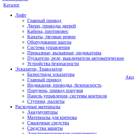
Каталог
Лифт
Главный привод
Двери, приводы дверей
Кабина, противовес
Канаты, тяговые ремни
Оборудование шахты
Система управления
Приказные, вызывные, индикаторы
Пускатели, реле, выключатели автоматические
Устройства безопасности
Эскалатор, Траволатор
Балюстрада эскалатора
Акц
Главный привод
Индикация, проводка, безопасность
Поручень, привод поручня
Панель управления, системы контроля
Ступени, паллеты
Расходные материалы
Аккумуляторы
Материалы для крепежа
Смазочные средства
Средства защиты
Электротехнические компоненты