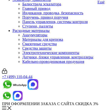
Ещё
Балюстрада эскалатора
Главный привод
Индикация, проводка, безопасность
Поручень, привод поручня
Панель управления, системы контроля
Ступени, паллеты
Расходные материалы
Аккумуляторы
Материалы для крепежа
Смазочные средства
Средства защиты
Электротехнические компоненты
Датчики, блоки управления, контроллеры
Кабельно-проводниковая продукция
+7 (499) 110-04-44
ПРИ ОФОРМЛЕНИИ ЗАКАЗА С САЙТА СКИДКА 3%