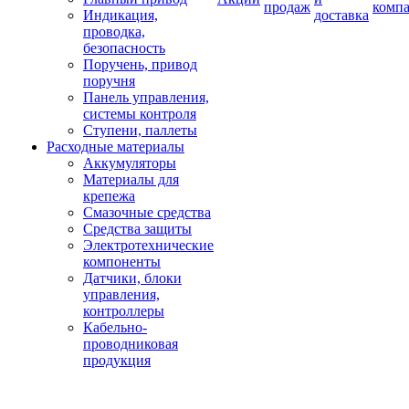
продаж
комп
Индикация,
доставка
проводка,
безопасность
Поручень, привод
поручня
Панель управления,
системы контроля
Ступени, паллеты
Расходные материалы
Аккумуляторы
Материалы для
крепежа
Смазочные средства
Средства защиты
Электротехнические
компоненты
Датчики, блоки
управления,
контроллеры
Кабельно-
проводниковая
продукция