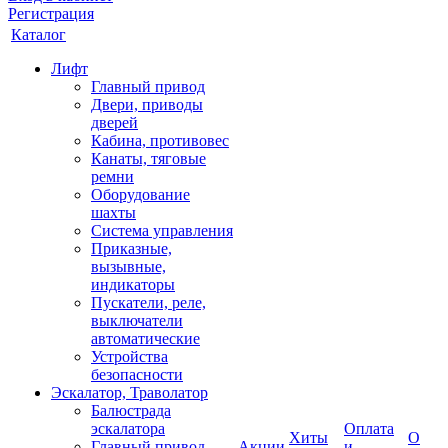
Регистрация
Каталог
Лифт
Главный привод
Двери, приводы
дверей
Кабина, противовес
Канаты, тяговые
ремни
Оборудование
шахты
Система управления
Приказные,
вызывные,
индикаторы
Пускатели, реле,
выключатели
автоматические
Устройства
безопасности
Эскалатор, Траволатор
Балюстрада
эскалатора
Оплата
Хиты
О
Главный привод
Акции
и