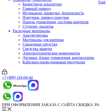
Ещё
Балюстрада эскалатора
Главный привод
Индикация, проводка, безопасность
Поручень, привод поручня
Панель управления, системы контроля
Ступени, паллеты
Расходные материалы
Аккумуляторы
Материалы для крепежа
Смазочные средства
Средства защиты
Электротехнические компоненты
Датчики, блоки управления, контроллеры
Кабельно-проводниковая продукция
+7 (499) 110-04-44
ПРИ ОФОРМЛЕНИИ ЗАКАЗА С САЙТА СКИДКА 3%