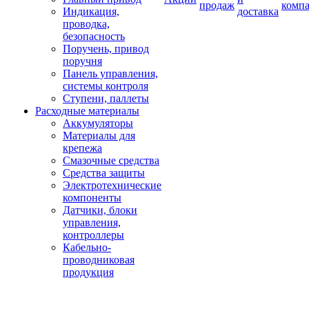
продаж
комп
Индикация,
доставка
проводка,
безопасность
Поручень, привод
поручня
Панель управления,
системы контроля
Ступени, паллеты
Расходные материалы
Аккумуляторы
Материалы для
крепежа
Смазочные средства
Средства защиты
Электротехнические
компоненты
Датчики, блоки
управления,
контроллеры
Кабельно-
проводниковая
продукция