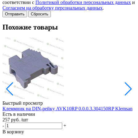
соответствии с
Политикой обработки персональных данных
и
Согласием на обработку персональных данных
.
Сбросить
Похожие товары
Быстрый просмотр
Клеммник на DIN-рейку AVK10RP 0.0.0.3.304150RP Klemsan
Н
Есть в наличии
257 руб.
/шт
Е
1
-
+
-
В корзину
В