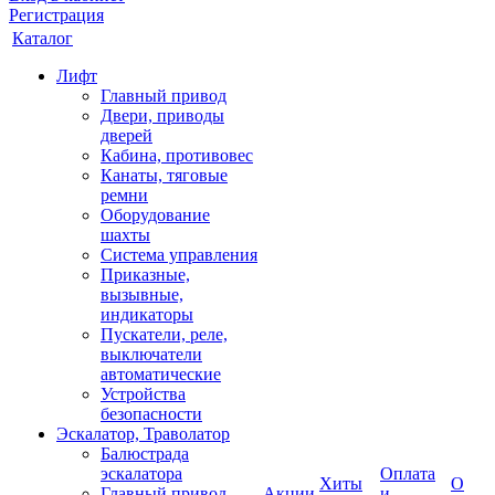
Регистрация
Каталог
Лифт
Главный привод
Двери, приводы
дверей
Кабина, противовес
Канаты, тяговые
ремни
Оборудование
шахты
Система управления
Приказные,
вызывные,
индикаторы
Пускатели, реле,
выключатели
автоматические
Устройства
безопасности
Эскалатор, Траволатор
Балюстрада
эскалатора
Оплата
Хиты
О
Главный привод
Акции
и