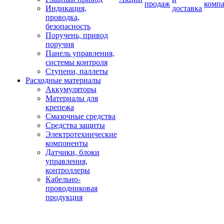
продаж
комп
Индикация,
доставка
проводка,
безопасность
Поручень, привод
поручня
Панель управления,
системы контроля
Ступени, паллеты
Расходные материалы
Аккумуляторы
Материалы для
крепежа
Смазочные средства
Средства защиты
Электротехнические
компоненты
Датчики, блоки
управления,
контроллеры
Кабельно-
проводниковая
продукция