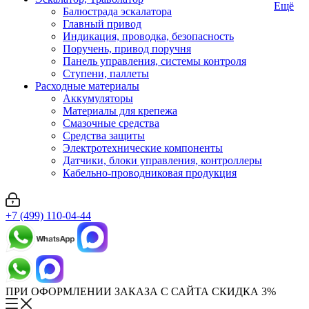
Ещё
Балюстрада эскалатора
Главный привод
Индикация, проводка, безопасность
Поручень, привод поручня
Панель управления, системы контроля
Ступени, паллеты
Расходные материалы
Аккумуляторы
Материалы для крепежа
Смазочные средства
Средства защиты
Электротехнические компоненты
Датчики, блоки управления, контроллеры
Кабельно-проводниковая продукция
+7 (499) 110-04-44
ПРИ ОФОРМЛЕНИИ ЗАКАЗА С САЙТА СКИДКА 3%