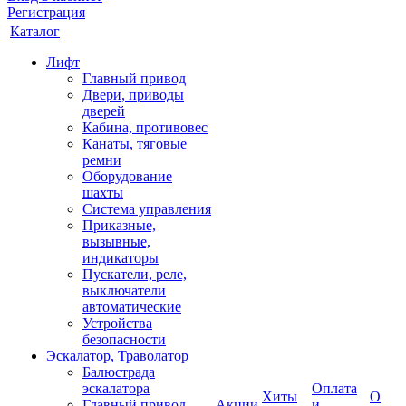
Регистрация
Каталог
Лифт
Главный привод
Двери, приводы
дверей
Кабина, противовес
Канаты, тяговые
ремни
Оборудование
шахты
Система управления
Приказные,
вызывные,
индикаторы
Пускатели, реле,
выключатели
автоматические
Устройства
безопасности
Эскалатор, Траволатор
Балюстрада
эскалатора
Оплата
Хиты
О
Главный привод
Акции
и