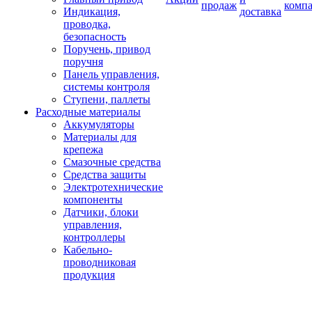
продаж
комп
Индикация,
доставка
проводка,
безопасность
Поручень, привод
поручня
Панель управления,
системы контроля
Ступени, паллеты
Расходные материалы
Аккумуляторы
Материалы для
крепежа
Смазочные средства
Средства защиты
Электротехнические
компоненты
Датчики, блоки
управления,
контроллеры
Кабельно-
проводниковая
продукция