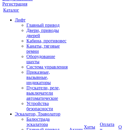
Регистрация
Каталог
Лифт
Главный привод
Двери, приводы
дверей
Кабина, противовес
Канаты, тяговые
ремни
Оборудование
шахты
Система управления
Приказные,
вызывные,
индикаторы
Пускатели, реле,
выключатели
автоматические
Устройства
безопасности
Эскалатор, Траволатор
Балюстрада
эскалатора
Оплата
Хиты
О
Главный привод
Акции
и