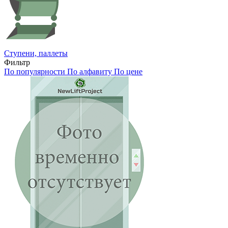
Ступени, паллеты
Фильтр
По популярности
По алфавиту
По цене