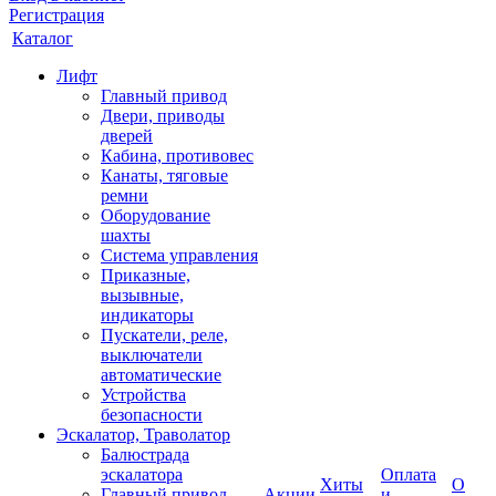
Регистрация
Каталог
Лифт
Главный привод
Двери, приводы
дверей
Кабина, противовес
Канаты, тяговые
ремни
Оборудование
шахты
Система управления
Приказные,
вызывные,
индикаторы
Пускатели, реле,
выключатели
автоматические
Устройства
безопасности
Эскалатор, Траволатор
Балюстрада
эскалатора
Оплата
Хиты
О
Главный привод
Акции
и