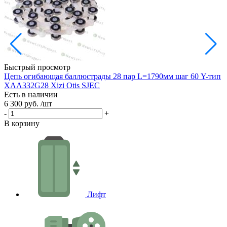
Быстрый просмотр
Цепь огибающая баллюстрады 28 пар L=1790мм шаг 60 Y-тип
Ц
XAA332G28 Xizi Otis SJEC
I
Есть в наличии
Е
6 300 руб.
/шт
2
-
+
-
В корзину
В
Лифт