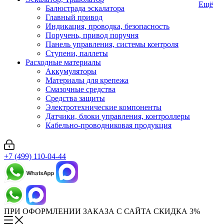
Ещё
Балюстрада эскалатора
Главный привод
Индикация, проводка, безопасность
Поручень, привод поручня
Панель управления, системы контроля
Ступени, паллеты
Расходные материалы
Аккумуляторы
Материалы для крепежа
Смазочные средства
Средства защиты
Электротехнические компоненты
Датчики, блоки управления, контроллеры
Кабельно-проводниковая продукция
+7 (499) 110-04-44
ПРИ ОФОРМЛЕНИИ ЗАКАЗА С САЙТА СКИДКА 3%