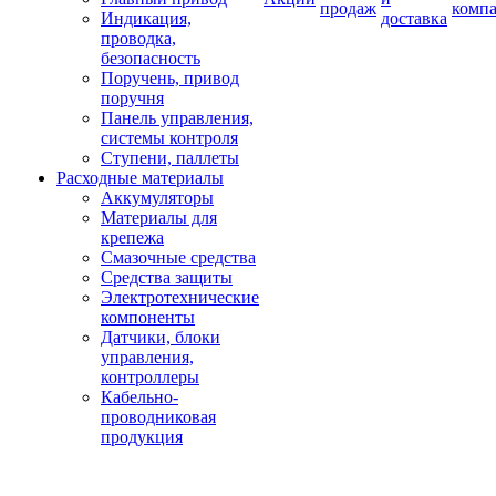
продаж
комп
Индикация,
доставка
проводка,
безопасность
Поручень, привод
поручня
Панель управления,
системы контроля
Ступени, паллеты
Расходные материалы
Аккумуляторы
Материалы для
крепежа
Смазочные средства
Средства защиты
Электротехнические
компоненты
Датчики, блоки
управления,
контроллеры
Кабельно-
проводниковая
продукция