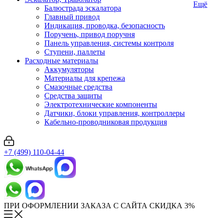
Ещё
Балюстрада эскалатора
Главный привод
Индикация, проводка, безопасность
Поручень, привод поручня
Панель управления, системы контроля
Ступени, паллеты
Расходные материалы
Аккумуляторы
Материалы для крепежа
Смазочные средства
Средства защиты
Электротехнические компоненты
Датчики, блоки управления, контроллеры
Кабельно-проводниковая продукция
+7 (499) 110-04-44
ПРИ ОФОРМЛЕНИИ ЗАКАЗА С САЙТА СКИДКА 3%