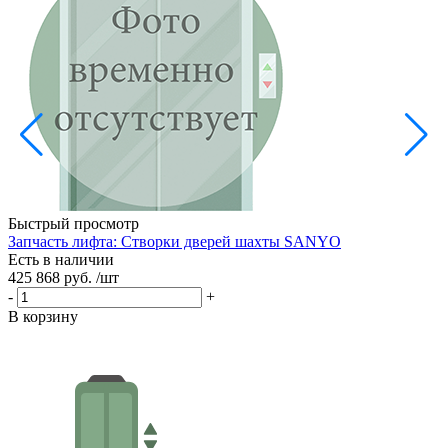
Ц
X
Е
6
-
Быстрый просмотр
В
Запчасть лифта: Створки дверей шахты SANYO
Есть в наличии
425 868 руб.
/шт
-
+
В корзину