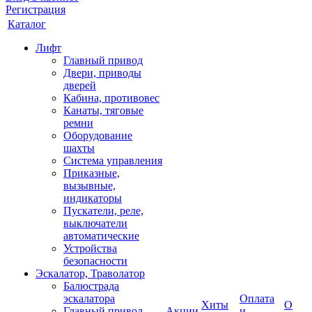
Регистрация
Каталог
Лифт
Главный привод
Двери, приводы
дверей
Кабина, противовес
Канаты, тяговые
ремни
Оборудование
шахты
Система управления
Приказные,
вызывные,
индикаторы
Пускатели, реле,
выключатели
автоматические
Устройства
безопасности
Эскалатор, Траволатор
Балюстрада
эскалатора
Оплата
Хиты
О
Главный привод
Акции
и