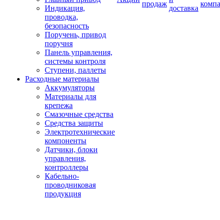
продаж
комп
Индикация,
доставка
проводка,
безопасность
Поручень, привод
поручня
Панель управления,
системы контроля
Ступени, паллеты
Расходные материалы
Аккумуляторы
Материалы для
крепежа
Смазочные средства
Средства защиты
Электротехнические
компоненты
Датчики, блоки
управления,
контроллеры
Кабельно-
проводниковая
продукция