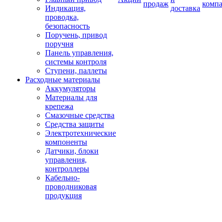
продаж
комп
Индикация,
доставка
проводка,
безопасность
Поручень, привод
поручня
Панель управления,
системы контроля
Ступени, паллеты
Расходные материалы
Аккумуляторы
Материалы для
крепежа
Смазочные средства
Средства защиты
Электротехнические
компоненты
Датчики, блоки
управления,
контроллеры
Кабельно-
проводниковая
продукция