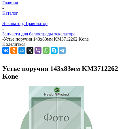
Главная
-
Каталог
-
Эскалатор, Траволатор
-
Запчасти для балюстрады эскалатора
-
Устье поручня 143х83мм KM3712262 Kone
Поделиться
Устье поручня 143х83мм KM3712262
Kone