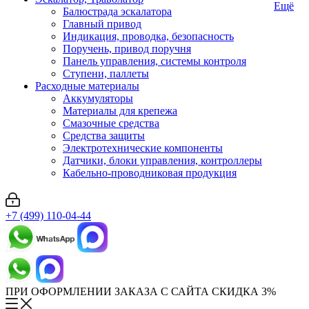
Ещё
Балюстрада эскалатора
Главный привод
Индикация, проводка, безопасность
Поручень, привод поручня
Панель управления, системы контроля
Ступени, паллеты
Расходные материалы
Аккумуляторы
Материалы для крепежа
Смазочные средства
Средства защиты
Электротехнические компоненты
Датчики, блоки управления, контроллеры
Кабельно-проводниковая продукция
+7 (499) 110-04-44
ПРИ ОФОРМЛЕНИИ ЗАКАЗА С САЙТА СКИДКА 3%