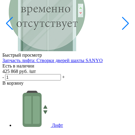
Ц
X
Е
6
-
Быстрый просмотр
В
Запчасть лифта: Створки дверей шахты SANYO
Есть в наличии
425 868 руб.
/шт
-
+
В корзину
Лифт