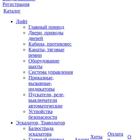
Регистрация
Каталог
Лифт
Главный привод
Двери, приводы
дверей
Кабина, противовес
Канаты, тяговые
ремни
Оборудование
шахты
Система управления
Приказные,
вызывные,
индикаторы
Пускатели, реле,
выключатели
автоматические
Устройства
безопасности
Эскалатор, Траволатор
Балюстрада
эскалатора
Оплата
Хиты
О
Главный привод
Акции
и