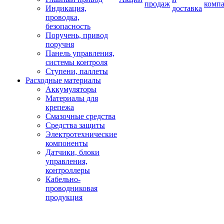
продаж
комп
Индикация,
доставка
проводка,
безопасность
Поручень, привод
поручня
Панель управления,
системы контроля
Ступени, паллеты
Расходные материалы
Аккумуляторы
Материалы для
крепежа
Смазочные средства
Средства защиты
Электротехнические
компоненты
Датчики, блоки
управления,
контроллеры
Кабельно-
проводниковая
продукция