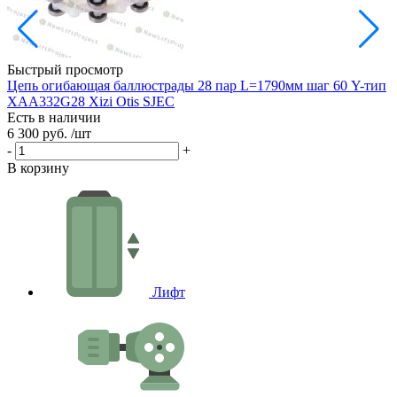
Быстрый просмотр
Цепь огибающая баллюстрады 28 пар L=1790мм шаг 60 Y-тип
Ц
XAA332G28 Xizi Otis SJEC
I
Есть в наличии
Е
6 300 руб.
/шт
2
-
+
-
В корзину
В
Лифт