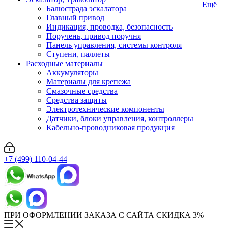
Ещё
Балюстрада эскалатора
Главный привод
Индикация, проводка, безопасность
Поручень, привод поручня
Панель управления, системы контроля
Ступени, паллеты
Расходные материалы
Аккумуляторы
Материалы для крепежа
Смазочные средства
Средства защиты
Электротехнические компоненты
Датчики, блоки управления, контроллеры
Кабельно-проводниковая продукция
+7 (499) 110-04-44
ПРИ ОФОРМЛЕНИИ ЗАКАЗА С САЙТА СКИДКА 3%