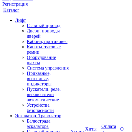
Регистрация
Каталог
Лифт
Главный привод
Двери, приводы
дверей
Кабина, противовес
Канаты, тяговые
ремни
Оборудование
шахты
Система управления
Приказные,
вызывные,
индикаторы
Пускатели, реле,
выключатели
автоматические
Устройства
безопасности
Эскалатор, Траволатор
Балюстрада
эскалатора
Оплата
Хиты
О
Главный привод
Акции
и