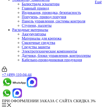
Ещё
Балюстрада эскалатора
Главный привод
Индикация, проводка, безопасность
Поручень, привод поручня
Панель управления, системы контроля
Ступени, паллеты
Расходные материалы
Аккумуляторы
Материалы для крепежа
Смазочные средства
Средства защиты
Электротехнические компоненты
Датчики, блоки управления, контроллеры
Кабельно-проводниковая продукция
+7 (499) 110-04-44
ПРИ ОФОРМЛЕНИИ ЗАКАЗА С САЙТА СКИДКА 3%