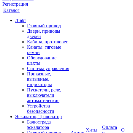
Регистрация
Каталог
Лифт
Главный привод
Двери, приводы
дверей
Кабина, противовес
Канаты, тяговые
ремни
Оборудование
шахты
Система управления
Приказные,
вызывные,
индикаторы
Пускатели, реле,
выключатели
автоматические
Устройства
безопасности
Эскалатор, Траволатор
Балюстрада
эскалатора
Оплата
Хиты
О
Главный привод
Акции
и