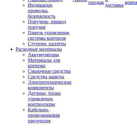
продаж
комп
Индикация,
доставка
проводка,
безопасность
Поручень, привод
поручня
Панель управления,
системы контроля
Ступени, паллеты
Расходные материалы
Аккумуляторы
Материалы для
крепежа
Смазочные средства
Средства защиты
Электротехнические
компоненты
Датчики, блоки
управления,
контроллеры
Кабельно-
проводниковая
продукция