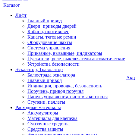
Каталог
Лифт
Главный привод
Двери, приводы дверей
Кабина, противовес
Канаты, тяговые ремни
Оборудование шахты
Система управления
Приказные, вызывные, индикаторы
Пускатели, реле, выключатели автоматические
Устройства безопасности
Эскалатор, Траволатор
Балюстрада эскалатора
Акц
Главный привод
Индикация, проводка, безопасность
Поручень, привод поручня
Панель управления, системы контроля
Ступени, паллеты
Расходные материалы
Аккумуляторы
Материалы для крепежа
Смазочные средства
Средства защиты
Электротехнические компоненты