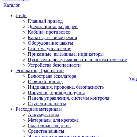
Каталог
Лифт
Главный привод
Двери, приводы дверей
Кабина, противовес
Канаты, тяговые ремни
Оборудование шахты
Система управления
Приказные, вызывные, индикаторы
Пускатели, реле, выключатели автоматические
Устройства безопасности
Эскалатор, Траволатор
Балюстрада эскалатора
Акц
Главный привод
Индикация, проводка, безопасность
Поручень, привод поручня
Панель управления, системы контроля
Ступени, паллеты
Расходные материалы
Аккумуляторы
Материалы для крепежа
Смазочные средства
Средства защиты
Электротехнические компоненты