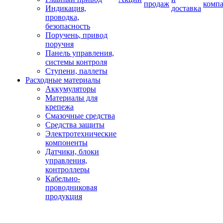
продаж
комп
Индикация,
доставка
проводка,
безопасность
Поручень, привод
поручня
Панель управления,
системы контроля
Ступени, паллеты
Расходные материалы
Аккумуляторы
Материалы для
крепежа
Смазочные средства
Средства защиты
Электротехнические
компоненты
Датчики, блоки
управления,
контроллеры
Кабельно-
проводниковая
продукция