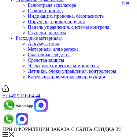
Ещё
Балюстрада эскалатора
Главный привод
Индикация, проводка, безопасность
Поручень, привод поручня
Панель управления, системы контроля
Ступени, паллеты
Расходные материалы
Аккумуляторы
Материалы для крепежа
Смазочные средства
Средства защиты
Электротехнические компоненты
Датчики, блоки управления, контроллеры
Кабельно-проводниковая продукция
+7 (499) 110-04-44
ПРИ ОФОРМЛЕНИИ ЗАКАЗА С САЙТА СКИДКА 3%