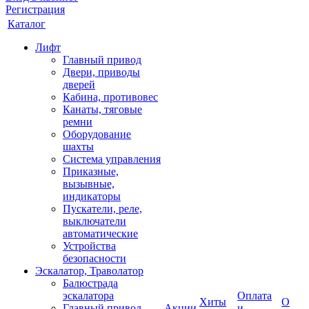
Регистрация
Каталог
Лифт
Главный привод
Двери, приводы
дверей
Кабина, противовес
Канаты, тяговые
ремни
Оборудование
шахты
Система управления
Приказные,
вызывные,
индикаторы
Пускатели, реле,
выключатели
автоматические
Устройства
безопасности
Эскалатор, Траволатор
Балюстрада
эскалатора
Оплата
Хиты
О
Главный привод
Акции
и