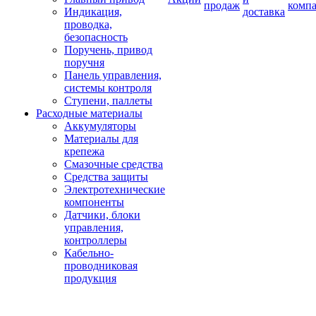
продаж
комп
Индикация,
доставка
проводка,
безопасность
Поручень, привод
поручня
Панель управления,
системы контроля
Ступени, паллеты
Расходные материалы
Аккумуляторы
Материалы для
крепежа
Смазочные средства
Средства защиты
Электротехнические
компоненты
Датчики, блоки
управления,
контроллеры
Кабельно-
проводниковая
продукция