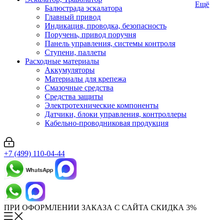
Ещё
Балюстрада эскалатора
Главный привод
Индикация, проводка, безопасность
Поручень, привод поручня
Панель управления, системы контроля
Ступени, паллеты
Расходные материалы
Аккумуляторы
Материалы для крепежа
Смазочные средства
Средства защиты
Электротехнические компоненты
Датчики, блоки управления, контроллеры
Кабельно-проводниковая продукция
+7 (499) 110-04-44
ПРИ ОФОРМЛЕНИИ ЗАКАЗА С САЙТА СКИДКА 3%