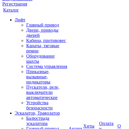
Регистрация
Каталог
Лифт
Главный привод
Двери, приводы
дверей
Кабина, противовес
Канаты, тяговые
ремни
Оборудование
шахты
Система управления
Приказные,
вызывные,
индикаторы
Пускатели, реле,
выключатели
автоматические
Устройства
безопасности
Эскалатор, Траволатор
Балюстрада
эскалатора
Оплата
Хиты
О
Главный привод
Акции
и