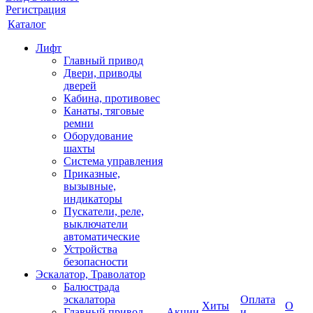
Регистрация
Каталог
Лифт
Главный привод
Двери, приводы
дверей
Кабина, противовес
Канаты, тяговые
ремни
Оборудование
шахты
Система управления
Приказные,
вызывные,
индикаторы
Пускатели, реле,
выключатели
автоматические
Устройства
безопасности
Эскалатор, Траволатор
Балюстрада
эскалатора
Оплата
Хиты
О
Главный привод
Акции
и