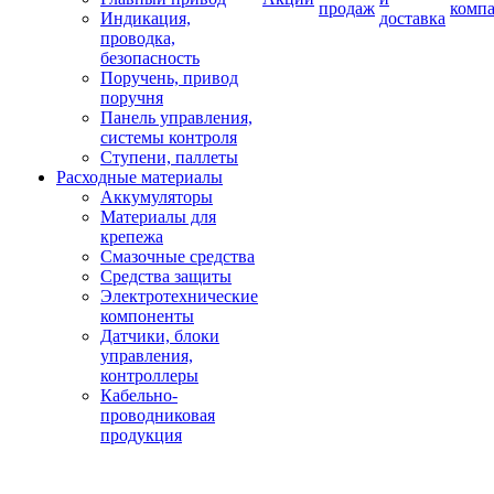
продаж
комп
Индикация,
доставка
проводка,
безопасность
Поручень, привод
поручня
Панель управления,
системы контроля
Ступени, паллеты
Расходные материалы
Аккумуляторы
Материалы для
крепежа
Смазочные средства
Средства защиты
Электротехнические
компоненты
Датчики, блоки
управления,
контроллеры
Кабельно-
проводниковая
продукция