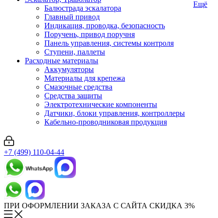
Ещё
Балюстрада эскалатора
Главный привод
Индикация, проводка, безопасность
Поручень, привод поручня
Панель управления, системы контроля
Ступени, паллеты
Расходные материалы
Аккумуляторы
Материалы для крепежа
Смазочные средства
Средства защиты
Электротехнические компоненты
Датчики, блоки управления, контроллеры
Кабельно-проводниковая продукция
+7 (499) 110-04-44
ПРИ ОФОРМЛЕНИИ ЗАКАЗА С САЙТА СКИДКА 3%