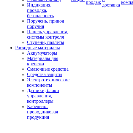
продаж
комп
Индикация,
доставка
проводка,
безопасность
Поручень, привод
поручня
Панель управления,
системы контроля
Ступени, паллеты
Расходные материалы
Аккумуляторы
Материалы для
крепежа
Смазочные средства
Средства защиты
Электротехнические
компоненты
Датчики, блоки
управления,
контроллеры
Кабельно-
проводниковая
продукция