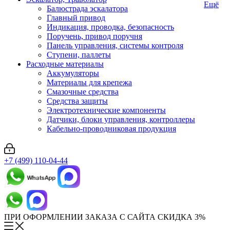
Ещё
Балюстрада эскалатора
Главный привод
Индикация, проводка, безопасность
Поручень, привод поручня
Панель управления, системы контроля
Ступени, паллеты
Расходные материалы
Аккумуляторы
Материалы для крепежа
Смазочные средства
Средства защиты
Электротехнические компоненты
Датчики, блоки управления, контроллеры
Кабельно-проводниковая продукция
+7 (499) 110-04-44
ПРИ ОФОРМЛЕНИИ ЗАКАЗА С САЙТА СКИДКА 3%