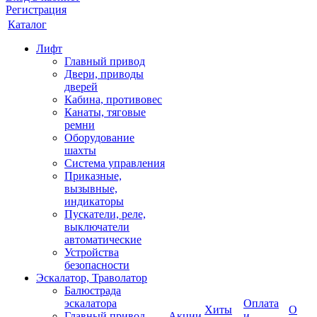
Регистрация
Каталог
Лифт
Главный привод
Двери, приводы
дверей
Кабина, противовес
Канаты, тяговые
ремни
Оборудование
шахты
Система управления
Приказные,
вызывные,
индикаторы
Пускатели, реле,
выключатели
автоматические
Устройства
безопасности
Эскалатор, Траволатор
Балюстрада
эскалатора
Оплата
Хиты
О
Главный привод
Акции
и