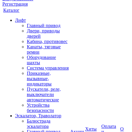
Регистрация
Каталог
Лифт
Главный привод
Двери, приводы
дверей
Кабина, противовес
Канаты, тяговые
ремни
Оборудование
шахты
Система управления
Приказные,
вызывные,
индикаторы
Пускатели, реле,
выключатели
автоматические
Устройства
безопасности
Эскалатор, Траволатор
Балюстрада
эскалатора
Оплата
Хиты
О
Главный привод
Акции
и