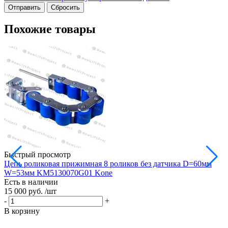
Сбросить
Похожие товары
Быстрый просмотр
Цепь роликовая прижимная 8 роликов без датчика D=60мм
Р
W=53мм KM5130070G01 Kone
Есть в наличии
Е
15 000 руб.
/шт
9
-
+
-
В корзину
В