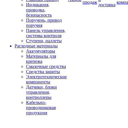
продаж
комп
Индикация,
доставка
проводка,
безопасность
Поручень, привод
поручня
Панель управления,
системы контроля
Ступени, паллеты
Расходные материалы
Аккумуляторы
Материалы для
крепежа
Смазочные средства
Средства защиты
Электротехнические
компоненты
Датчики, блоки
управления,
контроллеры
Кабельно-
проводниковая
продукция