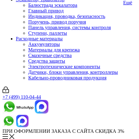
Ещё
Балюстрада эскалатора
Главный привод
Индикация, проводка, безопасность
Поручень, привод поручня
Панель управления, системы контроля
Ступени, паллеты
Расходные материалы
Аккумуляторы
Материалы для крепежа
Смазочные средства
Средства защиты
Электротехнические компоненты
Датчики, блоки управления, контроллеры
Кабельно-проводниковая продукция
+7 (499) 110-04-44
ПРИ ОФОРМЛЕНИИ ЗАКАЗА С САЙТА СКИДКА 3%