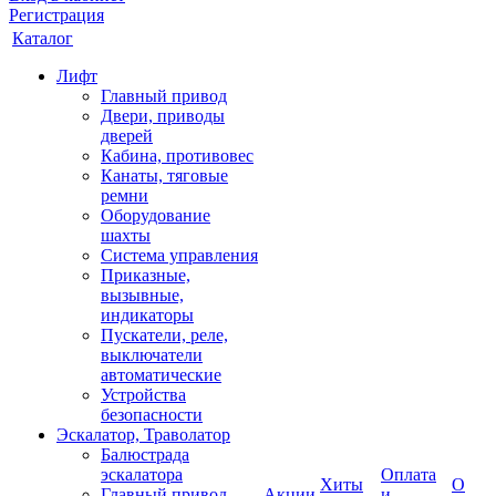
Регистрация
Каталог
Лифт
Главный привод
Двери, приводы
дверей
Кабина, противовес
Канаты, тяговые
ремни
Оборудование
шахты
Система управления
Приказные,
вызывные,
индикаторы
Пускатели, реле,
выключатели
автоматические
Устройства
безопасности
Эскалатор, Траволатор
Балюстрада
эскалатора
Оплата
Хиты
О
Главный привод
Акции
и