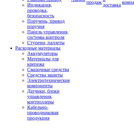
продаж
комп
Индикация,
доставка
проводка,
безопасность
Поручень, привод
поручня
Панель управления,
системы контроля
Ступени, паллеты
Расходные материалы
Аккумуляторы
Материалы для
крепежа
Смазочные средства
Средства защиты
Электротехнические
компоненты
Датчики, блоки
управления,
контроллеры
Кабельно-
проводниковая
продукция