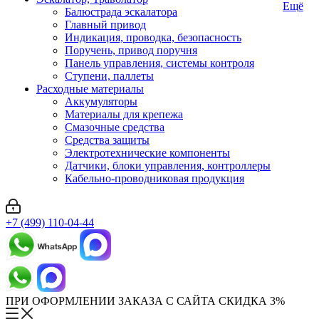
Ещё
Балюстрада эскалатора
Главный привод
Индикация, проводка, безопасность
Поручень, привод поручня
Панель управления, системы контроля
Ступени, паллеты
Расходные материалы
Аккумуляторы
Материалы для крепежа
Смазочные средства
Средства защиты
Электротехнические компоненты
Датчики, блоки управления, контроллеры
Кабельно-проводниковая продукция
+7 (499) 110-04-44
ПРИ ОФОРМЛЕНИИ ЗАКАЗА С САЙТА СКИДКА 3%