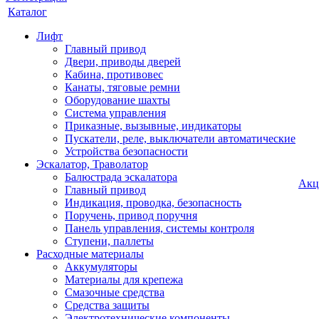
Каталог
Лифт
Главный привод
Двери, приводы дверей
Кабина, противовес
Канаты, тяговые ремни
Оборудование шахты
Система управления
Приказные, вызывные, индикаторы
Пускатели, реле, выключатели автоматические
Устройства безопасности
Эскалатор, Траволатор
Балюстрада эскалатора
Акц
Главный привод
Индикация, проводка, безопасность
Поручень, привод поручня
Панель управления, системы контроля
Ступени, паллеты
Расходные материалы
Аккумуляторы
Материалы для крепежа
Смазочные средства
Средства защиты
Электротехнические компоненты