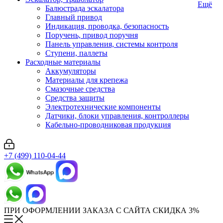
Ещё
Балюстрада эскалатора
Главный привод
Индикация, проводка, безопасность
Поручень, привод поручня
Панель управления, системы контроля
Ступени, паллеты
Расходные материалы
Аккумуляторы
Материалы для крепежа
Смазочные средства
Средства защиты
Электротехнические компоненты
Датчики, блоки управления, контроллеры
Кабельно-проводниковая продукция
+7 (499) 110-04-44
ПРИ ОФОРМЛЕНИИ ЗАКАЗА С САЙТА СКИДКА 3%