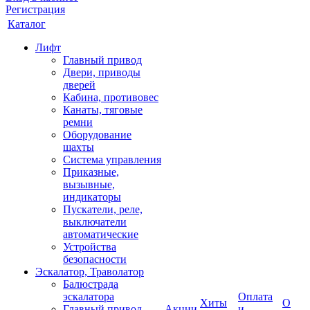
Регистрация
Каталог
Лифт
Главный привод
Двери, приводы
дверей
Кабина, противовес
Канаты, тяговые
ремни
Оборудование
шахты
Система управления
Приказные,
вызывные,
индикаторы
Пускатели, реле,
выключатели
автоматические
Устройства
безопасности
Эскалатор, Траволатор
Балюстрада
эскалатора
Оплата
Хиты
О
Главный привод
Акции
и