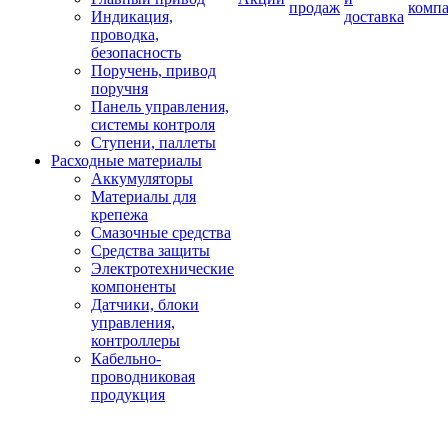
продаж
комп
Индикация,
доставка
проводка,
безопасность
Поручень, привод
поручня
Панель управления,
системы контроля
Ступени, паллеты
Расходные материалы
Аккумуляторы
Материалы для
крепежа
Смазочные средства
Средства защиты
Электротехнические
компоненты
Датчики, блоки
управления,
контроллеры
Кабельно-
проводниковая
продукция