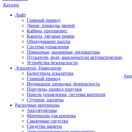
Каталог
Лифт
Главный привод
Двери, приводы дверей
Кабина, противовес
Канаты, тяговые ремни
Оборудование шахты
Система управления
Приказные, вызывные, индикаторы
Пускатели, реле, выключатели автоматические
Устройства безопасности
Эскалатор, Траволатор
Балюстрада эскалатора
Акц
Главный привод
Индикация, проводка, безопасность
Поручень, привод поручня
Панель управления, системы контроля
Ступени, паллеты
Расходные материалы
Аккумуляторы
Материалы для крепежа
Смазочные средства
Средства защиты
Электротехнические компоненты