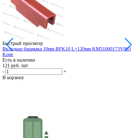
Быстрый просмотр
Вкладыш башмака 10мм BFK10 L=120мм KM51000173V003
Kone
Есть в наличии
121 руб.
/шт
-
+
В корзину
К
Е
1
-
В