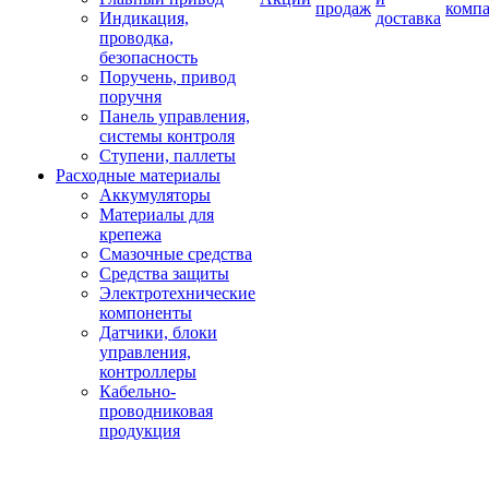
продаж
комп
Индикация,
доставка
проводка,
безопасность
Поручень, привод
поручня
Панель управления,
системы контроля
Ступени, паллеты
Расходные материалы
Аккумуляторы
Материалы для
крепежа
Смазочные средства
Средства защиты
Электротехнические
компоненты
Датчики, блоки
управления,
контроллеры
Кабельно-
проводниковая
продукция