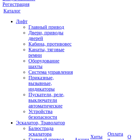
Регистрация
Каталог
Лифт
Главный привод
Двери, приводы
дверей
Кабина, противовес
Канаты, тяговые
ремни
Оборудование
шахты
Система управления
Приказные,
вызывные,
индикаторы
Пускатели, реле,
выключатели
автоматические
Устройства
безопасности
Эскалатор, Траволатор
Балюстрада
эскалатора
Оплата
Хиты
О
Главный привод
Акции
и