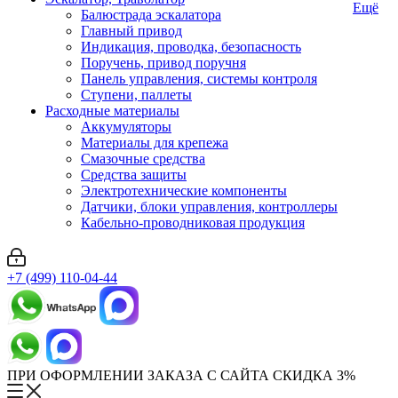
Ещё
Балюстрада эскалатора
Главный привод
Индикация, проводка, безопасность
Поручень, привод поручня
Панель управления, системы контроля
Ступени, паллеты
Расходные материалы
Аккумуляторы
Материалы для крепежа
Смазочные средства
Средства защиты
Электротехнические компоненты
Датчики, блоки управления, контроллеры
Кабельно-проводниковая продукция
+7 (499) 110-04-44
ПРИ ОФОРМЛЕНИИ ЗАКАЗА С САЙТА СКИДКА 3%