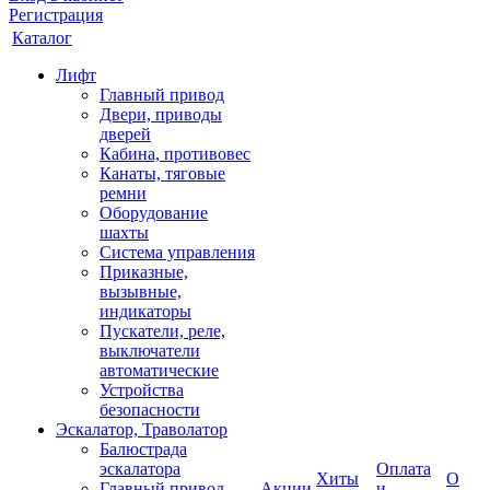
Регистрация
Каталог
Лифт
Главный привод
Двери, приводы
дверей
Кабина, противовес
Канаты, тяговые
ремни
Оборудование
шахты
Система управления
Приказные,
вызывные,
индикаторы
Пускатели, реле,
выключатели
автоматические
Устройства
безопасности
Эскалатор, Траволатор
Балюстрада
эскалатора
Оплата
Хиты
О
Главный привод
Акции
и