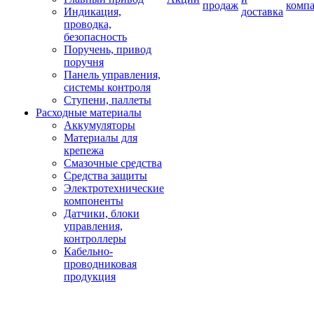
продаж
комп
Индикация,
доставка
проводка,
безопасность
Поручень, привод
поручня
Панель управления,
системы контроля
Ступени, паллеты
Расходные материалы
Аккумуляторы
Материалы для
крепежа
Смазочные средства
Средства защиты
Электротехнические
компоненты
Датчики, блоки
управления,
контроллеры
Кабельно-
проводниковая
продукция