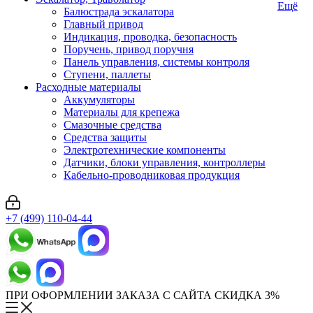
Ещё
Балюстрада эскалатора
Главный привод
Индикация, проводка, безопасность
Поручень, привод поручня
Панель управления, системы контроля
Ступени, паллеты
Расходные материалы
Аккумуляторы
Материалы для крепежа
Смазочные средства
Средства защиты
Электротехнические компоненты
Датчики, блоки управления, контроллеры
Кабельно-проводниковая продукция
+7 (499) 110-04-44
ПРИ ОФОРМЛЕНИИ ЗАКАЗА С САЙТА СКИДКА 3%