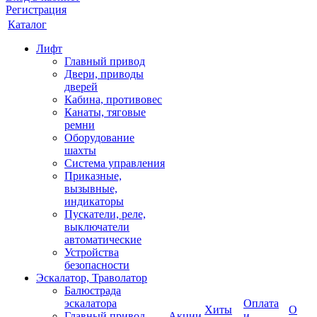
Регистрация
Каталог
Лифт
Главный привод
Двери, приводы
дверей
Кабина, противовес
Канаты, тяговые
ремни
Оборудование
шахты
Система управления
Приказные,
вызывные,
индикаторы
Пускатели, реле,
выключатели
автоматические
Устройства
безопасности
Эскалатор, Траволатор
Балюстрада
эскалатора
Оплата
Хиты
О
Главный привод
Акции
и