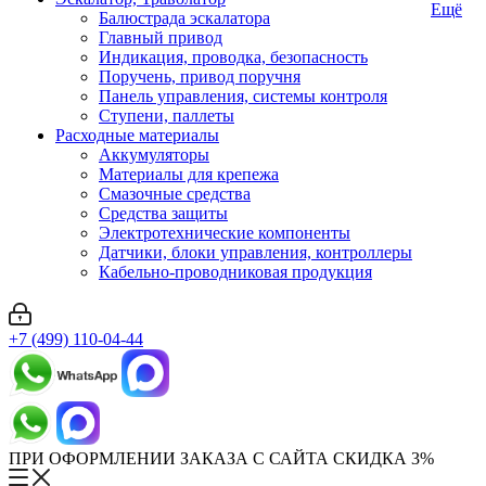
Ещё
Балюстрада эскалатора
Главный привод
Индикация, проводка, безопасность
Поручень, привод поручня
Панель управления, системы контроля
Ступени, паллеты
Расходные материалы
Аккумуляторы
Материалы для крепежа
Смазочные средства
Средства защиты
Электротехнические компоненты
Датчики, блоки управления, контроллеры
Кабельно-проводниковая продукция
+7 (499) 110-04-44
ПРИ ОФОРМЛЕНИИ ЗАКАЗА С САЙТА СКИДКА 3%