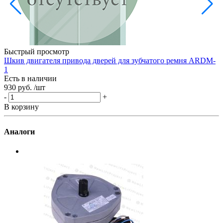
Э
Е
1
-
Быстрый просмотр
В
Шкив двигателя привода дверей для зубчатого ремня ARDM-
1
Есть в наличии
930 руб.
/шт
-
+
В корзину
Аналоги