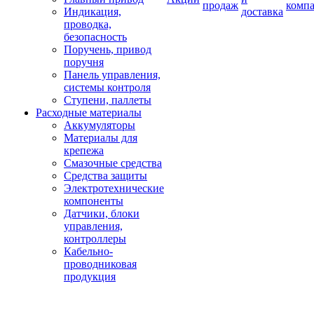
продаж
комп
Индикация,
доставка
проводка,
безопасность
Поручень, привод
поручня
Панель управления,
системы контроля
Ступени, паллеты
Расходные материалы
Аккумуляторы
Материалы для
крепежа
Смазочные средства
Средства защиты
Электротехнические
компоненты
Датчики, блоки
управления,
контроллеры
Кабельно-
проводниковая
продукция