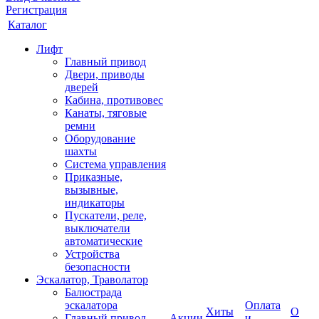
Регистрация
Каталог
Лифт
Главный привод
Двери, приводы
дверей
Кабина, противовес
Канаты, тяговые
ремни
Оборудование
шахты
Система управления
Приказные,
вызывные,
индикаторы
Пускатели, реле,
выключатели
автоматические
Устройства
безопасности
Эскалатор, Траволатор
Балюстрада
эскалатора
Оплата
Хиты
О
Главный привод
Акции
и