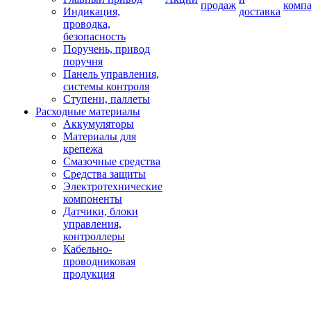
продаж
комп
Индикация,
доставка
проводка,
безопасность
Поручень, привод
поручня
Панель управления,
системы контроля
Ступени, паллеты
Расходные материалы
Аккумуляторы
Материалы для
крепежа
Смазочные средства
Средства защиты
Электротехнические
компоненты
Датчики, блоки
управления,
контроллеры
Кабельно-
проводниковая
продукция