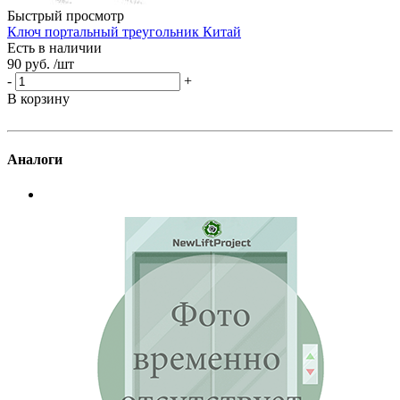
Быстрый просмотр
Ключ портальный треугольник Китай
Р
Есть в наличии
1
90 руб.
/шт
Е
8
-
+
-
В корзину
В
Аналоги