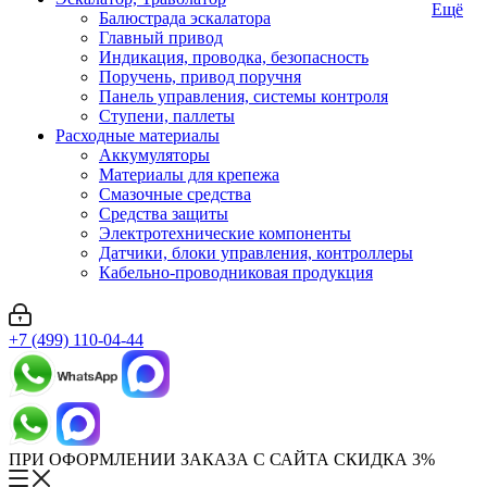
Ещё
Балюстрада эскалатора
Главный привод
Индикация, проводка, безопасность
Поручень, привод поручня
Панель управления, системы контроля
Ступени, паллеты
Расходные материалы
Аккумуляторы
Материалы для крепежа
Смазочные средства
Средства защиты
Электротехнические компоненты
Датчики, блоки управления, контроллеры
Кабельно-проводниковая продукция
+7 (499) 110-04-44
ПРИ ОФОРМЛЕНИИ ЗАКАЗА С САЙТА СКИДКА 3%