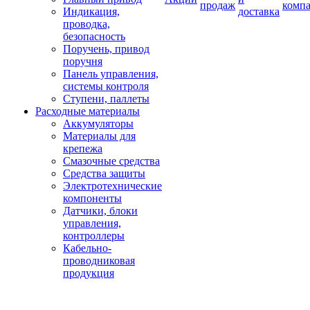
продаж
комп
Индикация,
доставка
проводка,
безопасность
Поручень, привод
поручня
Панель управления,
системы контроля
Ступени, паллеты
Расходные материалы
Аккумуляторы
Материалы для
крепежа
Смазочные средства
Средства защиты
Электротехнические
компоненты
Датчики, блоки
управления,
контроллеры
Кабельно-
проводниковая
продукция