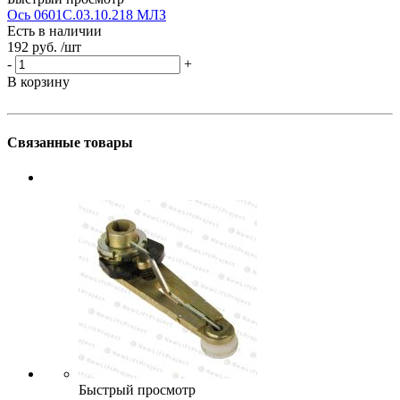
Ось 0601С.03.10.218 МЛЗ
О
Есть в наличии
Е
192 руб.
/шт
1
-
+
-
В корзину
В
Связанные товары
Быстрый просмотр