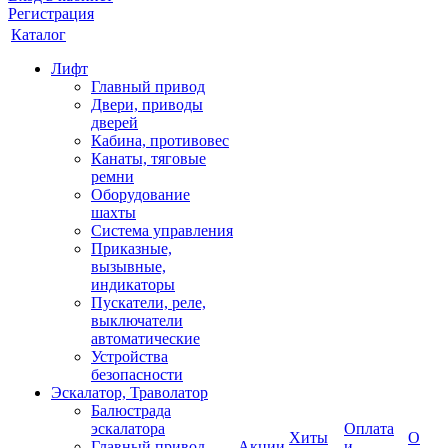
Регистрация
Каталог
Лифт
Главный привод
Двери, приводы
дверей
Кабина, противовес
Канаты, тяговые
ремни
Оборудование
шахты
Система управления
Приказные,
вызывные,
индикаторы
Пускатели, реле,
выключатели
автоматические
Устройства
безопасности
Эскалатор, Траволатор
Балюстрада
эскалатора
Оплата
Хиты
О
Главный привод
Акции
и