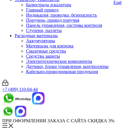
Ещё
Балюстрада эскалатора
Главный привод
Индикация, проводка, безопасность
Поручень, привод поручня
Панель управления, системы контроля
Ступени, паллеты
Расходные материалы
Аккумуляторы
Материалы для крепежа
Смазочные средства
Средства защиты
Электротехнические компоненты
Датчики, блоки управления, контроллеры
Кабельно-проводниковая продукция
+7 (499) 110-04-44
ПРИ ОФОРМЛЕНИИ ЗАКАЗА С САЙТА СКИДКА 3%