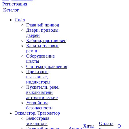
Регистрация
Каталог
Лифт
Главный привод
Двери, приводы
дверей
Кабина, противовес
Канаты, тяговые
ремни
Оборудование
шахты
Система управления
Приказные,
вызывные,
индикаторы
Пускатели, реле,
выключатели
автоматические
Устройства
безопасности
Эскалатор, Траволатор
Балюстрада
эскалатора
Оплата
Хиты
О
Главный привод
Акции
и