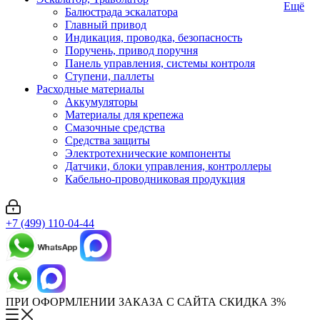
Ещё
Балюстрада эскалатора
Главный привод
Индикация, проводка, безопасность
Поручень, привод поручня
Панель управления, системы контроля
Ступени, паллеты
Расходные материалы
Аккумуляторы
Материалы для крепежа
Смазочные средства
Средства защиты
Электротехнические компоненты
Датчики, блоки управления, контроллеры
Кабельно-проводниковая продукция
+7 (499) 110-04-44
ПРИ ОФОРМЛЕНИИ ЗАКАЗА С САЙТА СКИДКА 3%