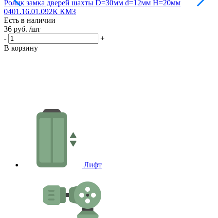
Ролик замка дверей шахты D=30мм d=12мм H=20мм
Р
0401.16.01.092К КМЗ
Е
Есть в наличии
3
36 руб.
/шт
-
-
+
В
В корзину
Лифт