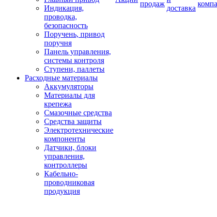
продаж
комп
Индикация,
доставка
проводка,
безопасность
Поручень, привод
поручня
Панель управления,
системы контроля
Ступени, паллеты
Расходные материалы
Аккумуляторы
Материалы для
крепежа
Смазочные средства
Средства защиты
Электротехнические
компоненты
Датчики, блоки
управления,
контроллеры
Кабельно-
проводниковая
продукция