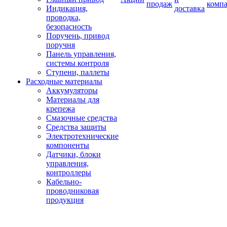
продаж
комп
Индикация,
доставка
проводка,
безопасность
Поручень, привод
поручня
Панель управления,
системы контроля
Ступени, паллеты
Расходные материалы
Аккумуляторы
Материалы для
крепежа
Смазочные средства
Средства защиты
Электротехнические
компоненты
Датчики, блоки
управления,
контроллеры
Кабельно-
проводниковая
продукция