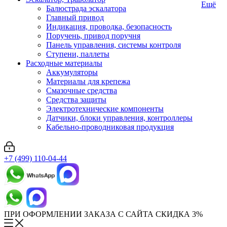
Ещё
Балюстрада эскалатора
Главный привод
Индикация, проводка, безопасность
Поручень, привод поручня
Панель управления, системы контроля
Ступени, паллеты
Расходные материалы
Аккумуляторы
Материалы для крепежа
Смазочные средства
Средства защиты
Электротехнические компоненты
Датчики, блоки управления, контроллеры
Кабельно-проводниковая продукция
+7 (499) 110-04-44
ПРИ ОФОРМЛЕНИИ ЗАКАЗА С САЙТА СКИДКА 3%