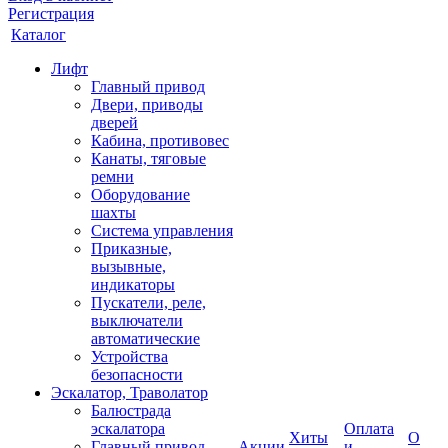
Регистрация
Каталог
Лифт
Главный привод
Двери, приводы
дверей
Кабина, противовес
Канаты, тяговые
ремни
Оборудование
шахты
Система управления
Приказные,
вызывные,
индикаторы
Пускатели, реле,
выключатели
автоматические
Устройства
безопасности
Эскалатор, Траволатор
Балюстрада
эскалатора
Оплата
Хиты
О
Главный привод
Акции
и