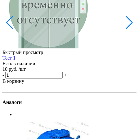
Б
Е
5
-
Быстрый просмотр
В
Тест 1
Есть в наличии
10 руб.
/шт
-
+
В корзину
Аналоги