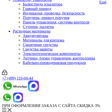
Ещё
Балюстрада эскалатора
Главный привод
Индикация, проводка, безопасность
Поручень, привод поручня
Панель управления, системы контроля
Ступени, паллеты
Расходные материалы
Аккумуляторы
Материалы для крепежа
Смазочные средства
Средства защиты
Электротехнические компоненты
Датчики, блоки управления, контроллеры
Кабельно-проводниковая продукция
+7 (499) 110-04-44
ПРИ ОФОРМЛЕНИИ ЗАКАЗА С САЙТА СКИДКА 3%