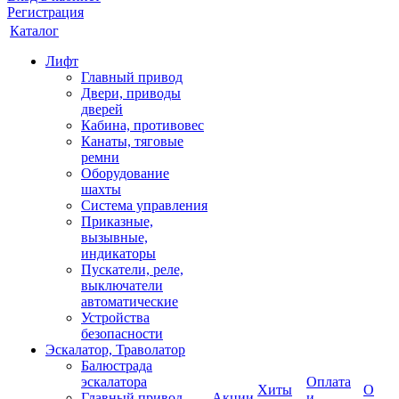
Регистрация
Каталог
Лифт
Главный привод
Двери, приводы
дверей
Кабина, противовес
Канаты, тяговые
ремни
Оборудование
шахты
Система управления
Приказные,
вызывные,
индикаторы
Пускатели, реле,
выключатели
автоматические
Устройства
безопасности
Эскалатор, Траволатор
Балюстрада
эскалатора
Оплата
Хиты
О
Главный привод
Акции
и