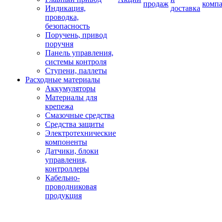
продаж
комп
Индикация,
доставка
проводка,
безопасность
Поручень, привод
поручня
Панель управления,
системы контроля
Ступени, паллеты
Расходные материалы
Аккумуляторы
Материалы для
крепежа
Смазочные средства
Средства защиты
Электротехнические
компоненты
Датчики, блоки
управления,
контроллеры
Кабельно-
проводниковая
продукция