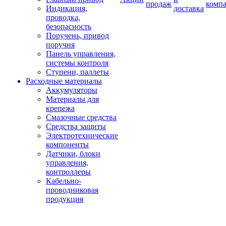
продаж
комп
Индикация,
доставка
проводка,
безопасность
Поручень, привод
поручня
Панель управления,
системы контроля
Ступени, паллеты
Расходные материалы
Аккумуляторы
Материалы для
крепежа
Смазочные средства
Средства защиты
Электротехнические
компоненты
Датчики, блоки
управления,
контроллеры
Кабельно-
проводниковая
продукция