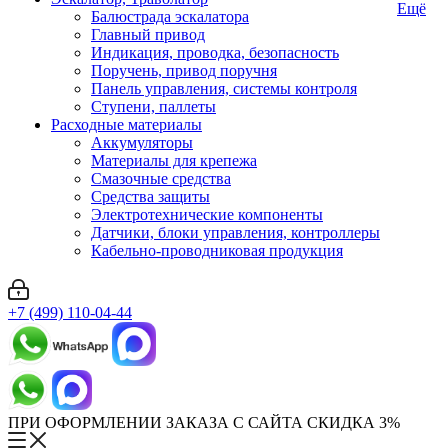
Ещё
Балюстрада эскалатора
Главный привод
Индикация, проводка, безопасность
Поручень, привод поручня
Панель управления, системы контроля
Ступени, паллеты
Расходные материалы
Аккумуляторы
Материалы для крепежа
Смазочные средства
Средства защиты
Электротехнические компоненты
Датчики, блоки управления, контроллеры
Кабельно-проводниковая продукция
+7 (499) 110-04-44
ПРИ ОФОРМЛЕНИИ ЗАКАЗА С САЙТА СКИДКА 3%