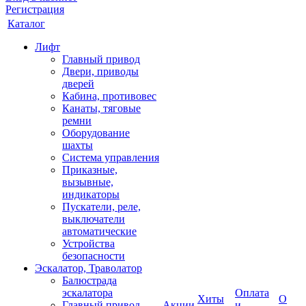
Регистрация
Каталог
Лифт
Главный привод
Двери, приводы
дверей
Кабина, противовес
Канаты, тяговые
ремни
Оборудование
шахты
Система управления
Приказные,
вызывные,
индикаторы
Пускатели, реле,
выключатели
автоматические
Устройства
безопасности
Эскалатор, Траволатор
Балюстрада
эскалатора
Оплата
Хиты
О
Главный привод
Акции
и