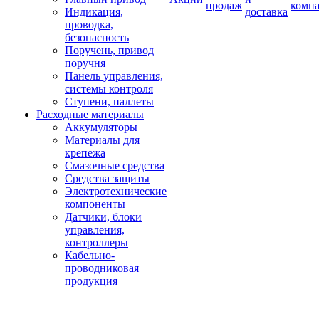
продаж
комп
Индикация,
доставка
проводка,
безопасность
Поручень, привод
поручня
Панель управления,
системы контроля
Ступени, паллеты
Расходные материалы
Аккумуляторы
Материалы для
крепежа
Смазочные средства
Средства защиты
Электротехнические
компоненты
Датчики, блоки
управления,
контроллеры
Кабельно-
проводниковая
продукция