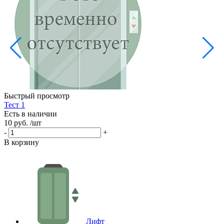
Б
Е
5
-
Быстрый просмотр
В
Тест 1
Есть в наличии
10 руб.
/шт
-
+
В корзину
Лифт