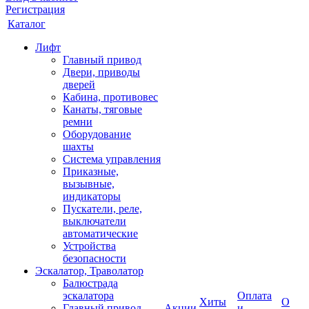
Регистрация
Каталог
Лифт
Главный привод
Двери, приводы
дверей
Кабина, противовес
Канаты, тяговые
ремни
Оборудование
шахты
Система управления
Приказные,
вызывные,
индикаторы
Пускатели, реле,
выключатели
автоматические
Устройства
безопасности
Эскалатор, Траволатор
Балюстрада
эскалатора
Оплата
Хиты
О
Главный привод
Акции
и