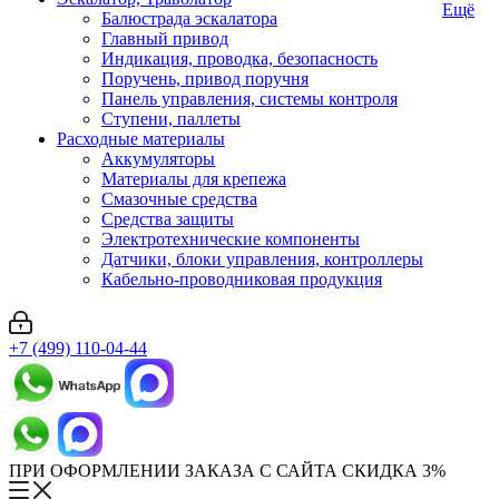
Ещё
Балюстрада эскалатора
Главный привод
Индикация, проводка, безопасность
Поручень, привод поручня
Панель управления, системы контроля
Ступени, паллеты
Расходные материалы
Аккумуляторы
Материалы для крепежа
Смазочные средства
Средства защиты
Электротехнические компоненты
Датчики, блоки управления, контроллеры
Кабельно-проводниковая продукция
+7 (499) 110-04-44
ПРИ ОФОРМЛЕНИИ ЗАКАЗА С САЙТА СКИДКА 3%