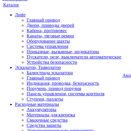
Каталог
Лифт
Главный привод
Двери, приводы дверей
Кабина, противовес
Канаты, тяговые ремни
Оборудование шахты
Система управления
Приказные, вызывные, индикаторы
Пускатели, реле, выключатели автоматические
Устройства безопасности
Эскалатор, Траволатор
Балюстрада эскалатора
Акц
Главный привод
Индикация, проводка, безопасность
Поручень, привод поручня
Панель управления, системы контроля
Ступени, паллеты
Расходные материалы
Аккумуляторы
Материалы для крепежа
Смазочные средства
Средства защиты
Электротехнические компоненты